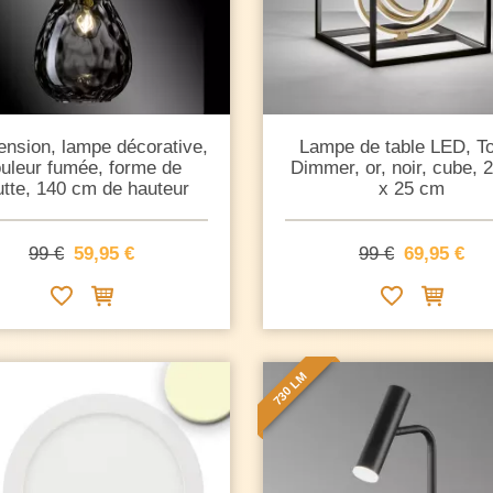
nsion, lampe décorative,
Lampe de table LED, T
uleur fumée, forme de
Dimmer, or, noir, cube, 
tte, 140 cm de hauteur
x 25 cm
99 €
59,95 €
99 €
69,95 €
730 LM