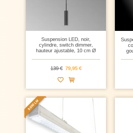
Suspension LED, noir,
Suspe
cylindre, switch dimmer,
co
hauteur ajustable, 10 cm Ø
gou
139 €
79,95 €
9.950 LM