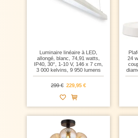
Luminaire linéaire à LED,
Plaf
allongé, blanc, 74,91 watts,
24 w
IP40, 30°, 1-10 V, 146 x 7 cm,
cou
3 000 kelvins, 9 950 lumens
diamè
299 €
229,95 €