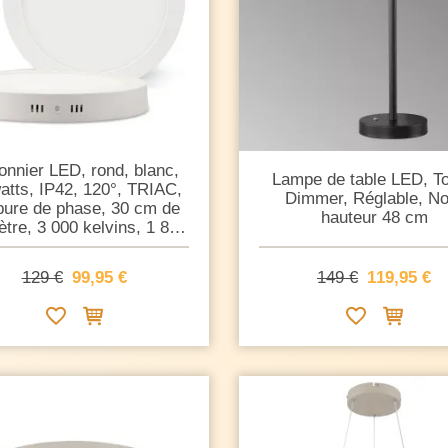
onnier LED, rond, blanc,
Lampe de table LED, T
atts, IP42, 120°, TRIAC,
Dimmer, Réglable, Noi
pure de phase, 30 cm de
hauteur 48 cm
tre, 3 000 kelvins, 1 850
lumens
149 €
119,95 €
129 €
99,95 €