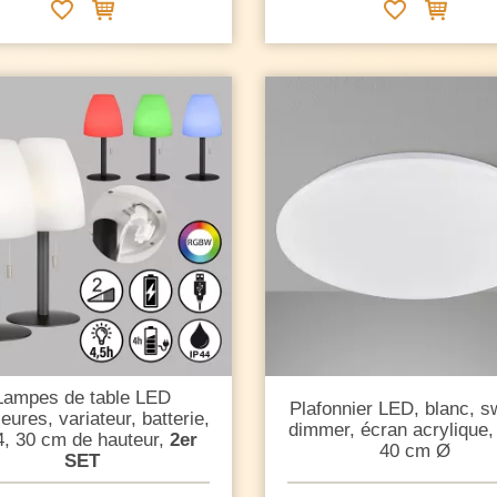
Lampes de table LED
Plafonnier LED, blanc, s
ieures, variateur, batterie,
dimmer, écran acrylique,
4, 30 cm de hauteur,
2er
40 cm Ø
SET