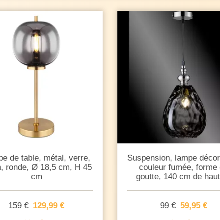
e de table, métal, verre,
Suspension, lampe décor
n, ronde, Ø 18,5 cm, H 45
couleur fumée, forme
cm
goutte, 140 cm de hau
159 €
129,99 €
99 €
59,95 €