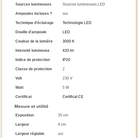
Sources lumineuses
Sources lumineuses LED
Ampoules incluses ?
oui
Technique d'éclairage
Technologie LED
Douille d'ampoule
LED
Couleur de la lumière
3000 K
Intensité lumineuse
420 lm
Indice de protection
IP20
Classe de protection
2
Volt
230 V
Watt
5 W
Certificat
Certificat CE
Mesure et utilité
Exposition
35 cm
Largeur
4 cm
Largeur réglable
oui