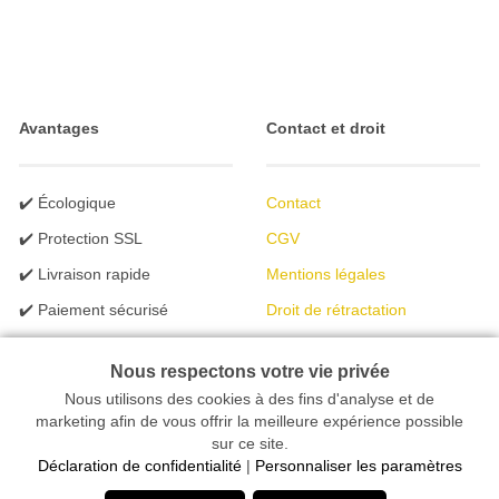
Avantages
Contact et droit
✔️ Écologique
Contact
✔️ Protection SSL
CGV
✔️ Livraison rapide
Mentions légales
✔️ Paiement sécurisé
Droit de rétractation
✔️ Programme B2B
Protection des données
Nous respectons votre vie privée
✔️ Assistance rapide
Élimination des piles
Nous utilisons des cookies à des fins d'analyse et de
Règles Publicité
marketing afin de vous offrir la meilleure expérience possible
sur ce site.
Déclaration de confidentialité
|
Personnaliser les paramètres
Votre magasin en ligne spécialisé dans l'éclairage | créé avec