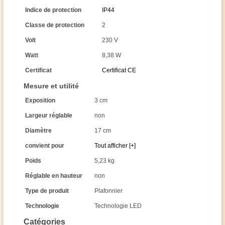
Indice de protection
IP44
Classe de protection
2
Volt
230 V
Watt
8,38 W
Certificat
Certificat CE
Mesure et utilité
Exposition
3 cm
Largeur réglable
non
Diamètre
17 cm
convient pour
Tout afficher [+]
Poids
5,23 kg
Réglable en hauteur
non
Type de produit
Plafonnier
Technologie
Technologie LED
Catégories