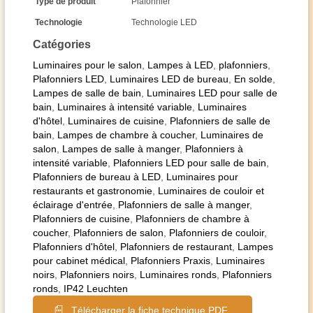
Type de produit
Plafonnier
Technologie
Technologie LED
Catégories
Luminaires pour le salon
,
Lampes à LED
,
plafonniers
,
Plafonniers LED
,
Luminaires LED de bureau
,
En solde
,
Lampes de salle de bain
,
Luminaires LED pour salle de
bain
,
Luminaires à intensité variable
,
Luminaires
d'hôtel
,
Luminaires de cuisine
,
Plafonniers de salle de
bain
,
Lampes de chambre à coucher
,
Luminaires de
salon
,
Lampes de salle à manger
,
Plafonniers à
intensité variable
,
Plafonniers LED pour salle de bain
,
Plafonniers de bureau à LED
,
Luminaires pour
restaurants et gastronomie
,
Luminaires de couloir et
éclairage d'entrée
,
Plafonniers de salle à manger
,
Plafonniers de cuisine
,
Plafonniers de chambre à
coucher
,
Plafonniers de salon
,
Plafonniers de couloir
,
Plafonniers d'hôtel
,
Plafonniers de restaurant
,
Lampes
pour cabinet médical
,
Plafonniers Praxis
,
Luminaires
noirs
,
Plafonniers noirs
,
Luminaires ronds
,
Plafonniers
ronds
,
IP42 Leuchten
Télécharger la fiche technique PDF