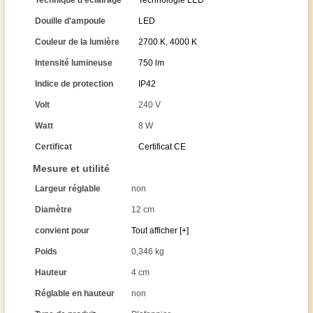
Technique d'éclairage
Technologie LED
Douille d'ampoule
LED
Couleur de la lumière
2700 K
,
4000 K
Intensité lumineuse
750 lm
Indice de protection
IP42
Volt
240 V
Watt
8 W
Certificat
Certificat CE
Mesure et utilité
Largeur réglable
non
Diamètre
12 cm
convient pour
Tout afficher [+]
Poids
0,346 kg
Hauteur
4 cm
Réglable en hauteur
non