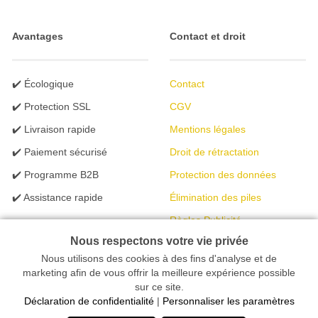
Avantages
Contact et droit
✔️ Écologique
Contact
✔️ Protection SSL
CGV
✔️ Livraison rapide
Mentions légales
✔️ Paiement sécurisé
Droit de rétractation
✔️ Programme B2B
Protection des données
✔️ Assistance rapide
Élimination des piles
Règles Publicité
Nous respectons votre vie privée
Nous utilisons des cookies à des fins d'analyse et de
Votre magasin en ligne spécialisé dans l'éclairage | créé avec
marketing afin de vous offrir la meilleure expérience possible
sur ce site.
peleides.io
Déclaration de confidentialité
|
Personnaliser les paramètres