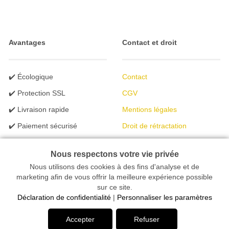
Avantages
Contact et droit
✔️ Écologique
Contact
✔️ Protection SSL
CGV
✔️ Livraison rapide
Mentions légales
✔️ Paiement sécurisé
Droit de rétractation
✔️ Programme B2B
Protection des données
Nous respectons votre vie privée
✔️ Assistance rapide
Élimination des piles
Nous utilisons des cookies à des fins d'analyse et de
Règles Publicité
marketing afin de vous offrir la meilleure expérience possible
sur ce site.
Déclaration de confidentialité
|
Personnaliser les paramètres
Votre magasin en ligne spécialisé dans l'éclairage | créé avec
Accepter
Refuser
peleides.io