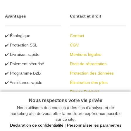
Avantages
Contact et droit
✔️ Écologique
Contact
✔️ Protection SSL
CGV
✔️ Livraison rapide
Mentions légales
✔️ Paiement sécurisé
Droit de rétractation
✔️ Programme B2B
Protection des données
✔️ Assistance rapide
Élimination des piles
Règles Publicité
Nous respectons votre vie privée
Nous utilisons des cookies à des fins d'analyse et de
Votre magasin en ligne spécialisé dans l'éclairage | créé avec
marketing afin de vous offrir la meilleure expérience possible
sur ce site.
peleides.io
Déclaration de confidentialité
|
Personnaliser les paramètres