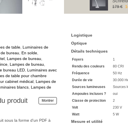
Économisez chaque jour des
Schreib
Un beau design pour des in
179 €
1
N'hésitez pas à consulter n
La fonctionnalité et la flexib
La tête de la lampe, libreme
Cette dernière peut égaleme
l'articulation articulée
Logistique
Contrôlez le faisceau lumi
Un indice de rendu des cou
Optique
Voyez les couleurs avec tout
es de table
,
Luminaires de
Détails techniques
Très longue durée de vie a
 de bureau
,
En solde
,
La tension de fonctionnemen
tel
,
Lampes de bureau
,
Foyers
1
normal)
ince
,
Lampes de bureau
,
Rendu des couleurs
80 CRI
La classe de protection de 
e bureau LED
,
Luminaires avec
La classification IP est IP20
Fréquence
50 Hz
s de table pour chambre
Facile à monter sur un mur o
Durée de vie
30.000 H
r cabinet médical
,
Lampes de
variantes
minaires blancs
,
Lampes de
Sources lumineuses
Sources 
Ce superbe luminaire existe 
Lampe de table LED, ajus
Ampoules incluses ?
oui
Vous avez une garantie de 5
du produit
Montrer
Classe de protection
2
Si vous avez des questions,
Volt
230 V
N'hésitez pas à demander de
nombre d'articles
Watt
5 W
En tant qu'hôtelier, profitez
uit sous la forme d'un PDF à
Mesure et utilité
Nous nous réjouissons de 