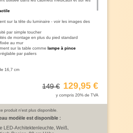
ent utilisée dans les cabinets médicaux et sur les
actile
ent sur la tête du luminaire - voir les images des
ité par simple toucher
lités de montage en plus du pied standard
 fixée au mur
ement sur la table comme
lampe à pince
réglable par paliers
 de 16,7 cm
uteur de 70 cm
129,95 €
149 €
de 5 watts
avec une lumière saine
y compris 20% de TVA
ce lumineuse de 700 lumens
ns
e produit n'est plus disponible.
elvin
vin
au modèle est disponible :
 kelvins pour un travail plus long et plus
 LED-Architektenleuchte, Weiß,