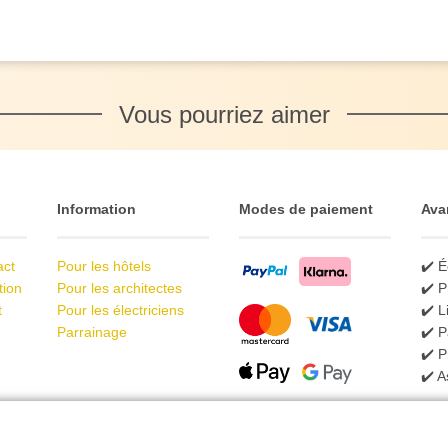
Vous pourriez aimer
Information
Modes de paiement
Ava
act
Pour les hôtels
✔️ É
tion
Pour les architectes
✔️ P
t
Pour les électriciens
✔️ L
Parrainage
✔️ P
✔️ 
✔️ A