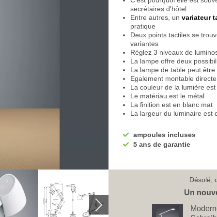
C'est pourquoi elle est souv
secrétaires d'hôtel
Entre autres, un
variateur t
pratique
Deux points tactiles se trouv
variantes
Réglez 3 niveaux de luminos
La lampe offre deux possibi
La lampe de table peut être
Egalement montable direct
La couleur de la lumière est 
Le matériau est le métal
La finition est en blanc mat
La largeur du luminaire est
La
lampe de table
a une ha
La saillie est de 38 cm
ampoules incluses
Entre autres, une LED SMD 
5 ans de garantie
Lampe de bureau
moderne
Cette lampe a une puissan
La lumière est réglable en
blanc chaud à 3000 kelvi
Désolé, c
Blanc neutre avec 4000 K
Blanc froid avec 5000 Kel
Un nouve
Nous vous recommandons 5000
Moderne
concentré