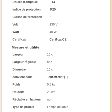
Douille d'ampoule
E14
Indice de protection
IP20
Classe de protection
2
Volt
230 V
Watt
40 W
Certificat
Certificat CE
Mesure et utilité
Largeur
16 cm
Largeur réglable
non
Diamètre
16 cm
convient pour
Tout afficher [+]
Poids
0,5 kg
Hauteur
28 cm
Réglable en hauteur
non
Type de produit
Lampe de table