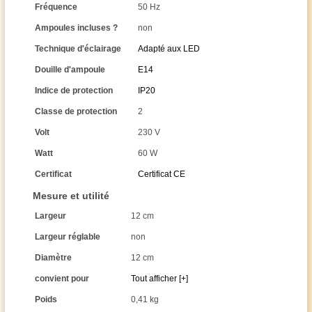
Fréquence
50 Hz
Ampoules incluses ?
non
Technique d'éclairage
Adapté aux LED
Douille d'ampoule
E14
Indice de protection
IP20
Classe de protection
2
Volt
230 V
Watt
60 W
Certificat
Certificat CE
Mesure et utilité
Largeur
12 cm
Largeur réglable
non
Diamètre
12 cm
convient pour
Tout afficher [+]
Poids
0,41 kg