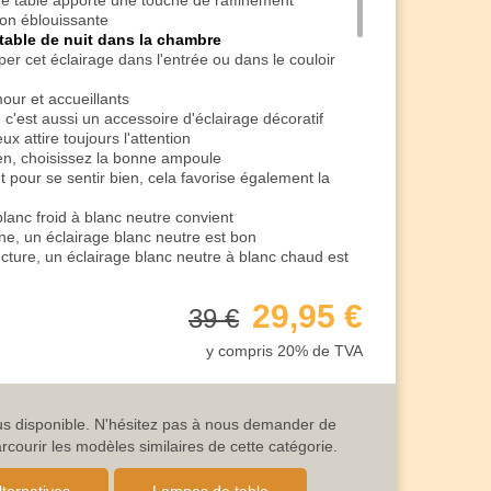
de table apporte une touche de raffinement
non éblouissante
table de nuit dans la chambre
r cet éclairage dans l'entrée ou dans le couloir
our et accueillants
c'est aussi un accessoire d'éclairage décoratif
x attire toujours l'attention
ien, choisissez la bonne ampoule
 pour se sentir bien, cela favorise également la
blanc froid à blanc neutre convient
ine, un éclairage blanc neutre est bon
cture, un éclairage blanc neutre à blanc chaud est
et terminer la journée, une teinte blanc chaud est
29,95 €
39 €
ne superbe sélection d'ampoules LED à économie
y compris 20% de TVA
ndre la lampe de table en la touchant
et se courbe vers le haut
lus disponible. N'hésitez pas à nous demander de
ourir les modèles similaires de cette catégorie.