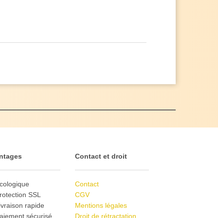
ntages
Contact et droit
cologique
Contact
rotection SSL
CGV
ivraison rapide
Mentions légales
aiement sécurisé
Droit de rétractation