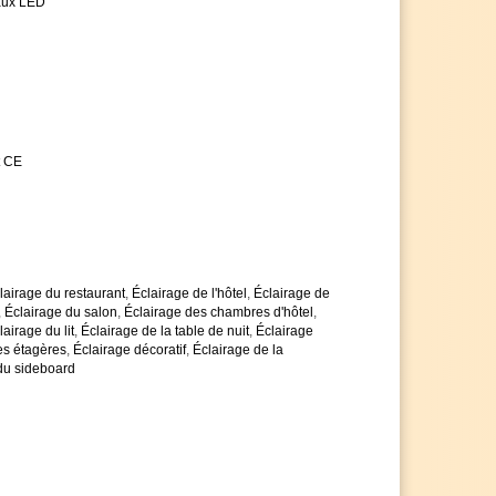
aux LED
es avec impatience
t CE
lairage du restaurant
,
Éclairage de l'hôtel
,
Éclairage de
,
Éclairage du salon
,
Éclairage des chambres d'hôtel
,
lairage du lit
,
Éclairage de la table de nuit
,
Éclairage
es étagères
,
Éclairage décoratif
,
Éclairage de la
du sideboard