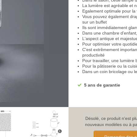
Dans le salon, cette lampe 
La lumière est agréable et 
Egalement optimale pour la
Vous pouvez également drape
sur un buffet
Ils sont immédiatement glam
Dans une chambre d'enfant, 
L'aspect antique et majestueu
Pour optimiser votre quotid
C'est extrêmement important
productivité
Pour travailler, une lumière 
Pour la pâtisserie ou la cuis
Dans un coin bricolage ou le
super adapté
Et pour se détendre le soir 
5 ans de garantie
idéale
Vous trouverez chez nous u
d'énergie
Equipé d'une fonction tactile
Vous pouvez allumer et étei
Le pied est de forme ronde 
Désolé, ce produit n'est p
Il assure une stabilité solide
nouveaux modèles ou à parc
Avec un bras tubulaire
Il s'élève verticalement