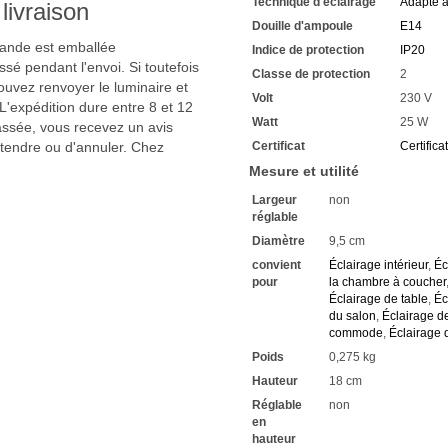
Technique d'éclairage
Adapté 
Nous attendons vos demand
livraison
Douille d'ampoule
E14
mmande est emballée
Indice de protection
IP20
sé pendant l'envoi. Si toutefois
Classe de protection
2
uvez renvoyer le luminaire et
Volt
230 V
'expédition dure entre 8 et 12
Watt
25 W
passée, vous recevez un avis
ttendre ou d'annuler. Chez
Certificat
Certifica
Mesure et utilité
Largeur
non
réglable
Diamètre
9,5 cm
convient
Éclairage intérieur
,
Éc
pour
la chambre à coucher
Éclairage de table
,
Éc
du salon
,
Éclairage d
commode
,
Éclairage 
Poids
0,275 kg
Hauteur
18 cm
Réglable
non
en
hauteur