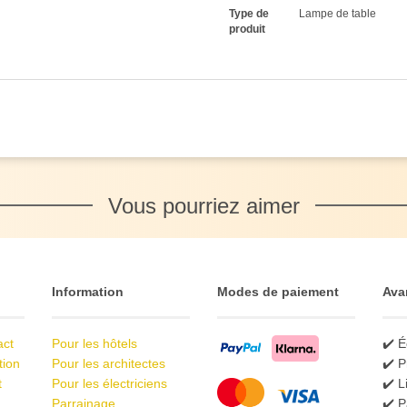
Type de
Lampe de table
produit
Vous pourriez aimer
Information
Modes de paiement
Ava
act
Pour les hôtels
✔️ É
tion
Pour les architectes
✔️ P
t
Pour les électriciens
✔️ L
Parrainage
✔️ P