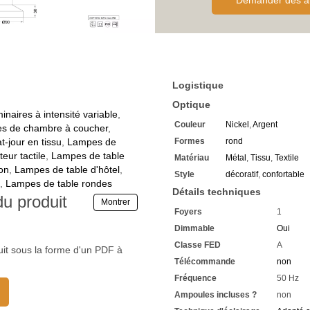
Demander des al
Le corps est fabriqué en mé
Ici en nickel mat
Avec un diffuseur de forme 
Ce dernier est fabriqué en t
En argent balayé
La tension de fonctionneme
Compatible avec les prises é
Logistique
La classe de protection 2 es
La
lampe de table avec aba
Optique
Convient à une utilisation en
inaires à intensité variable
,
Couleur
Nickel
,
Argent
Son diamètre est de 9 cm
s de chambre à coucher
,
La hauteur est de 18 cm
-jour en tissu
,
Lampes de
Formes
rond
La douille d'ampoule E14 es
eur tactile
,
Lampes de table
Matériau
Métal
,
Tissu
,
Textile
Convient à une puissance m
on
,
Lampes de table d'hôtel
,
Style
décoratif
,
confortable
1 x ampoule nécessaire
,
Lampes de table rondes
Commandez celle-ci direct
Détails techniques
du produit
Notre recommandation est l
Montrer
Foyers
1
Economisez chaque jour des f
Lampes LED
avec une dur
Dimmable
Oui
dans notre assortiment
Classe FED
A
uit sous la forme d'un PDF à
La technologie LED vous perm
Télécommande
non
Vous avez chez nous une gar
Si vous avez des questions,
Fréquence
50 Hz
Renseignez-vous sur les rab
Ampoules incluses ?
non
élevé