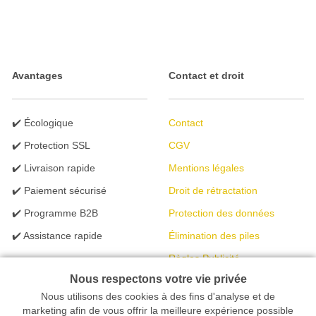
Avantages
Contact et droit
✔️ Écologique
Contact
✔️ Protection SSL
CGV
✔️ Livraison rapide
Mentions légales
✔️ Paiement sécurisé
Droit de rétractation
✔️ Programme B2B
Protection des données
✔️ Assistance rapide
Élimination des piles
Règles Publicité
Nous respectons votre vie privée
Nous utilisons des cookies à des fins d'analyse et de
Votre magasin en ligne spécialisé dans l'éclairage | créé avec
marketing afin de vous offrir la meilleure expérience possible