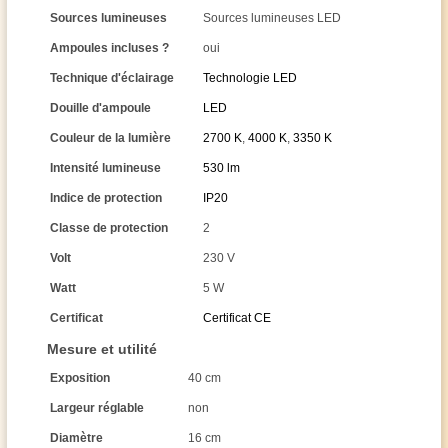
Sources lumineuses
Sources lumineuses LED
Ampoules incluses ?
oui
Technique d'éclairage
Technologie LED
Douille d'ampoule
LED
Couleur de la lumière
2700 K
,
4000 K
,
3350 K
Intensité lumineuse
530 lm
Indice de protection
IP20
Classe de protection
2
Volt
230 V
Watt
5 W
Certificat
Certificat CE
Mesure et utilité
Exposition
40 cm
Largeur réglable
non
Diamètre
16 cm