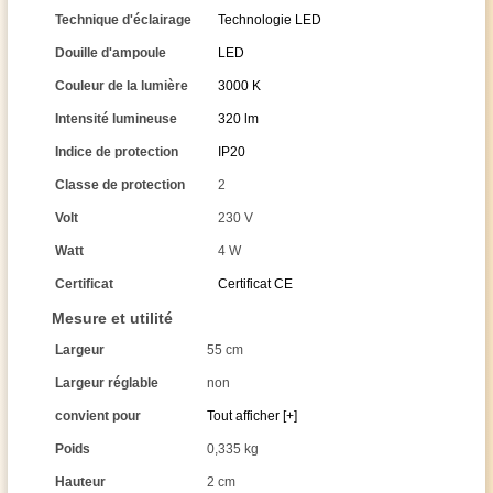
Technique d'éclairage
Technologie LED
Douille d'ampoule
LED
Couleur de la lumière
3000 K
Intensité lumineuse
320 lm
Indice de protection
IP20
Classe de protection
2
Volt
230 V
Watt
4 W
Certificat
Certificat CE
Mesure et utilité
Largeur
55 cm
Largeur réglable
non
convient pour
Tout afficher [+]
Poids
0,335 kg
Hauteur
2 cm