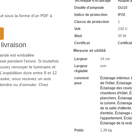
Technique d'éclairage
Adapté 
Douille d'ampoule
GU10
Indice de protection
IP20
uit sous la forme d'un PDF à
Classe de protection
1
Volt
230 V
Watt
35 W
livraison
Certificat
Certifica
Mesure et utilité
mmande est emballée
Largeur
24 cm
sé pendant l'envoi. Si toutefois
Largeur
non
uvez renvoyer le luminaire et
réglable
'expédition dure entre 8 et 12
convient
Éclairage intérieur
,
passée, vous recevez un avis
pour
de l'hôtel
,
Éclairage
ttendre ou d'annuler. Chez
Éclairage des coulo
chambres d'hôtel
,
É
planchers
,
Éclairag
la cuisine
,
Éclairage
de la salle d'attente
d'entrée
,
Éclairage
l'appartement
,
Éclai
Éclairage de la rest
Poids
1,39 kg