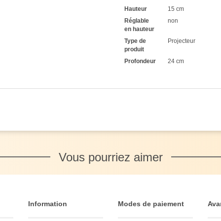
Hauteur
15 cm
Réglable
non
en hauteur
Type de
Projecteur
produit
Profondeur
24 cm
Vous pourriez aimer
Information
Modes de paiement
Ava