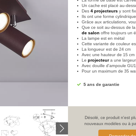
La forme de base est carrée
Un cache est placé au-dess
Des
4 projecteurs
y sont fi
Ils ont une forme cylindrique
Grâce aux articulations, vou
Que ce soit au-dessus de la
de salon
offre toujours un é
La lampe est en métal
Cette variante de couleur est
La longueur est de 24 cm
Avec une hauteur de 15 cm
Le
projecteur
a une largeu
Avec douille d'ampoule GU
Pour un maximum de 35 wat
Il faut 4 ampoules pour alim
Grâce à
Lampes LED
, vou
5 ans de garantie
élevés
Atteignez une classe d'effic
La classification IP est IP20
Tension de fonctionnement 
La classe de protection du p
Vous avez chez nous une gar
Désolé, ce produit n'est p
Renseignez-vous sur les rab
nouveaux modèles ou à parc
d'articles
Si vous avez des questions,