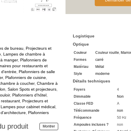
Demander des 
Nous attendons vos demand
Logistique
Optique
es de bureau
,
Projecteurs et
Couleur
Couleur rouille
,
Marro
e
,
Lampes de chambre à
 à manger
,
Plafonniers de
Formes
carré
naires pour restaurants et
Matériau
Métal
 d'entrée
,
Plafonniers de salle
Style
moderne
er
,
Plafonniers de cuisine
,
Détails techniques
 chambre à coucher
,
Chambre à
lon
,
Salon Spots et projecteurs
,
Foyers
4
ouloir
,
Plafonniers d'hôtel
,
Dimmable
Non
 restaurant
,
Projecteurs et
Classe FED
A
,
Lampes pour cabinet médical
,
Télécommande
non
 d'architecture
,
Plafonniers
Fréquence
50 Hz
du produit
Ampoules incluses ?
non
Montrer