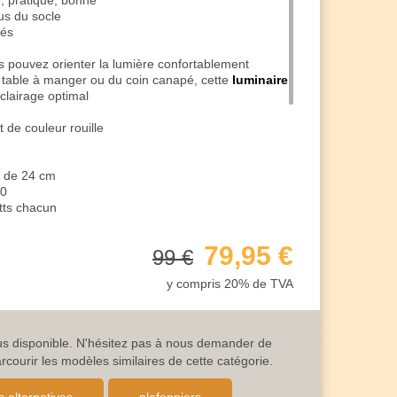
, pratique, bonne
us du socle
xés
s pouvez orienter la lumière confortablement
 table à manger ou du coin canapé, cette
luminaire
clairage optimal
 de couleur rouille
r de 24 cm
10
ts chacun
enter la lumière
s économisez chaque jour des coûts énergétiques
79,95 €
99 €
acité énergétique A élevée avec les LED
y compris 20% de TVA
 et convient donc parfaitement à l'éclairage intérieur
230V / 50 Hz (branchement électrique normal)
lafonnier élégant de couleur rouille est de 1
antie de 5 ans, au lieu des 2 ans habituels
lus disponible. N'hésitez pas à nous demander de
ais de quantité si vous achetez un grand nombre
ourir les modèles similaires de cette catégorie.
 n'hésitez pas à nous contacter