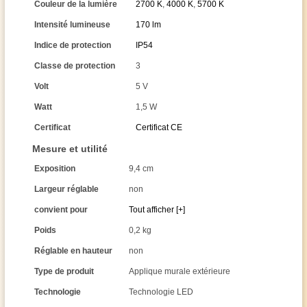
Couleur de la lumière
2700 K
,
4000 K
,
5700 K
Intensité lumineuse
170 lm
Indice de protection
IP54
Classe de protection
3
Volt
5 V
Watt
1,5 W
Certificat
Certificat CE
Mesure et utilité
Exposition
9,4 cm
Largeur réglable
non
convient pour
Tout afficher [+]
Poids
0,2 kg
Réglable en hauteur
non
Type de produit
Applique murale extérieure
Technologie
Technologie LED