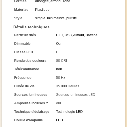
Formes
allongée
,
arrondi
,
rond
Matériau
Plastique
Style
simple
,
minimaliste
,
puriste
Détails techniques
Particularités
CCT
,
USB
,
Aimant
,
Batterie
Dimmable
Oui
Classe FED
F
Rendu des couleurs
80 CRI
Télécommande
non
Fréquence
50 Hz
Durée de vie
35.000 Heures
Sources lumineuses
Sources lumineuses LED
Ampoules incluses ?
oui
Technique d'éclairage
Technologie LED
Douille d'ampoule
LED