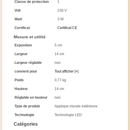
Classe de protection
1
Volt
230 V
Watt
3 W
Certificat
Certificat CE
Mesure et utilité
Exposition
5 cm
Largeur
14 cm
Largeur réglable
non
convient pour
Tout afficher [+]
Poids
0,77 kg
Hauteur
14 cm
Réglable en hauteur
non
Type de produit
Applique murale extérieure
Technologie
Technologie LED
Catégories