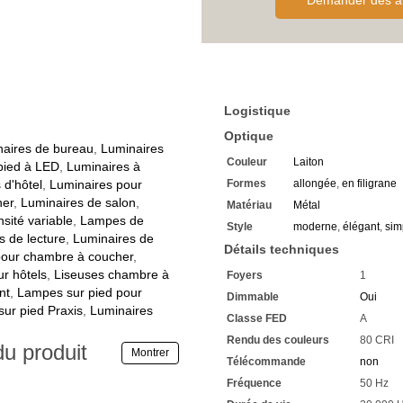
Demander des al
Composé de deux éléments
Ils sont reliés par des articu
Ce qui vous permet d'oriente
La tête du luminaire est de
Elle est élégamment bombée
Le corps est en métal
La couleur est en laiton mat
Logistique
Un abat-jour rond est fixé sur
Il se courbe doucement vers
Optique
Fabriqué en verre acrylique
aires de bureau
,
Luminaires
Couleur
Laiton
La tête de la lampe peut éga
pied à LED
,
Luminaires à
Avec une tension de foncti
 d'hôtel
,
Luminaires pour
Formes
allongée
,
en filigrane
Convient à un branchement 
her
,
Luminaires de salon
,
Matériau
Métal
La classe de protection est 
sité variable
,
Lampes de
Style
moderne
,
élégant
,
sim
Le
Lampadaire en laiton
a 
 de lecture
,
Luminaires de
Convient à une utilisation en
Détails techniques
pour chambre à coucher
,
Hauteur réglable de 120 cm
r hôtels
,
Liseuses chambre à
Foyers
1
Avec une largeur de 25 cm
nt
,
Lampes sur pied pour
La saillie dans la pièce est
Dimmable
Oui
1 LED SMD de 10 watts est 
ur pied Praxis
,
Luminaires
Classe FED
A
Très faible consommation d
Rendu des couleurs
80 CRI
La puissance lumineuse de 
du produit
Montrer
classique de 100 watts
Télécommande
non
3000 kelvins donnent une te
Fréquence
50 Hz
Rapport chromatique élevé 