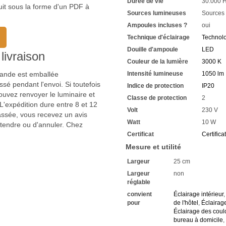
Durée de vie
30.000 
Voyez les couleurs avec tout
uit sous la forme d'un PDF à
Durée de vie extrêmement l
Sources lumineuses
Sources
Mise en service rapide et fac
Ampoules incluses ?
oui
Vous avez chez nous une gar
Technique d'éclairage
Technol
Si vous avez des questions,
Renseignez-vous sur les raba
Douille d'ampoule
LED
livraison
Nous attendons vos demand
Couleur de la lumière
3000 K
mmande est emballée
Intensité lumineuse
1050 lm
sé pendant l'envoi. Si toutefois
Indice de protection
IP20
uvez renvoyer le luminaire et
Classe de protection
2
'expédition dure entre 8 et 12
Volt
230 V
passée, vous recevez un avis
Watt
10 W
ttendre ou d'annuler. Chez
Certificat
Certifica
Mesure et utilité
Largeur
25 cm
Largeur
non
réglable
convient
Éclairage intérieur
pour
de l'hôtel
,
Éclairag
Éclairage des coul
bureau à domicile
,