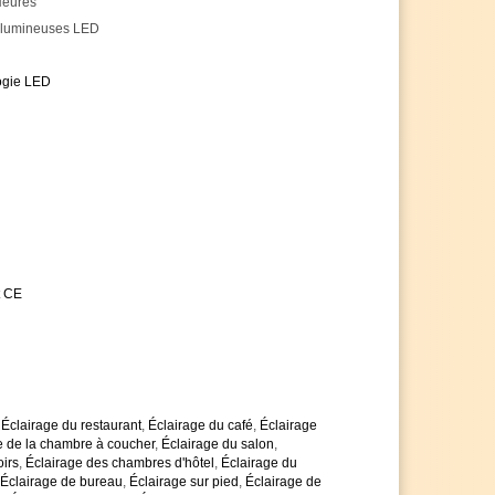
Heures
 leur naturel même le soir
ongue avec environ 30.000 heures
 lumineuses LED
ile - voir les images des variantes
antie de 5 ans, au lieu des 2 ans habituels
ogie LED
 n'hésitez pas à nous contacter
is de quantité si vous achetez plus d'articles
es avec impatience
t CE
,
Éclairage du restaurant
,
Éclairage du café
,
Éclairage
e de la chambre à coucher
,
Éclairage du salon
,
oirs
,
Éclairage des chambres d'hôtel
,
Éclairage du
Éclairage de bureau
,
Éclairage sur pied
,
Éclairage de