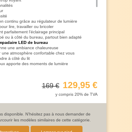
 trop voyant
nalités
ur
sité
en continu grâce au régulateur de lumière
r lire, travailler ou bricoler
t parfaitement l'éclairage principal
apé ou à côté du bureau, partout bien adapté
mpadaire LED de bureau
nne une ambiance chaleureuse
éer une atmosphère confortable chez vous
re à côté du lit
doux apporte des moments de lumière
e de fond délicat en regardant un film
a ou pour écouter de la musique
129,95 €
169 €
votre corps et terminez la journée en beauté
émoire
y compris 20% de TVA
 du dernier réglage de la lumière et démarre dans
ied pratique
d
lus disponible. N'hésitez pas à nous demander de
lémentaire
ourir les modèles similaires de cette catégorie.
 monte tout droit
e tige