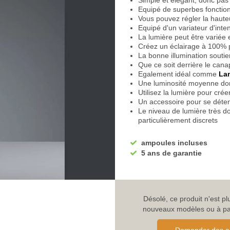
Simple et élégant, donc pas
Equipé de superbes fonction
Vous pouvez régler la haute
Equipé d'un variateur d'inten
La lumière peut être variée 
Créez un éclairage à 100% pou
La bonne illumination soutien
Que ce soit derrière le can
Egalement idéal comme
La
Une luminosité moyenne do
Utilisez la lumière pour cr
Un accessoire pour se détend
Le niveau de lumière très 
particulièrement discrets
Par exemple, comme éclairag
Egalement idéal pour le yog
ampoules incluses
Etirez les quatre pattes de 
5 ans de garantie
Equipé d'une fonction de m
Le
Lampadaire
se souvient
ce réglage
Equipé d'un interrupteur à p
Solide grâce à son pied ron
Désolé, ce produit n'est p
Ce dernier a un poids supp
nouveaux modèles ou à parc
La jambe droite et tubulaire
Equipé d'un bras en forme d