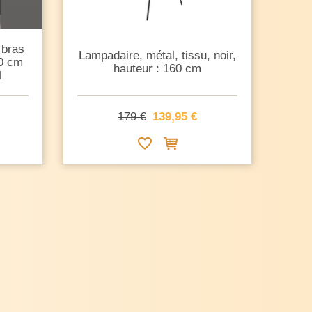
 bras
Lampadaire, métal, tissu, noir,
80 cm
hauteur : 160 cm
M
179 €
139,95 €