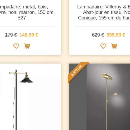
mpadaire, métal, bois,
Lampadaire, Villeroy & 
re, noir, marron, 150 cm,
Abat-jour en tissu, No
E27
Conique, 155 cm de hau
179 €
149,99 €
629 €
599,95 €
5.400 LM