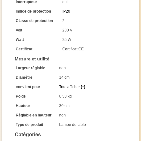
Interrupteur
oui
Indice de protection
IP20
Classe de protection
2
Volt
230 V
Watt
25 W
Certificat
Certificat CE
Mesure et utilité
Largeur réglable
non
Diamètre
14 cm
convient pour
Tout afficher [+]
Poids
0,53 kg
Hauteur
30 cm
Réglable en hauteur
non
Type de produit
Lampe de table
Catégories