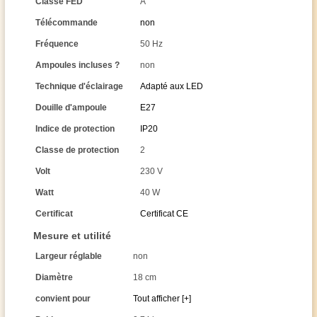
Classe FED
A
Télécommande
non
Fréquence
50 Hz
Ampoules incluses ?
non
Technique d'éclairage
Adapté aux LED
Douille d'ampoule
E27
Indice de protection
IP20
Classe de protection
2
Volt
230 V
Watt
40 W
Certificat
Certificat CE
Mesure et utilité
Largeur réglable
non
Diamètre
18 cm
convient pour
Tout afficher [+]