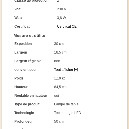
Classe de protection
2
Volt
230 V
Watt
3,6 W
Certificat
Certificat CE
Mesure et utilité
Exposition
30 cm
Largeur
18,5 cm
Largeur réglable
non
convient pour
Tout afficher [+]
Poids
1,19 kg
Hauteur
64,5 cm
Réglable en hauteur
oui
Type de produit
Lampe de table
Technologie
Technologie LED
Profondeur
50 cm