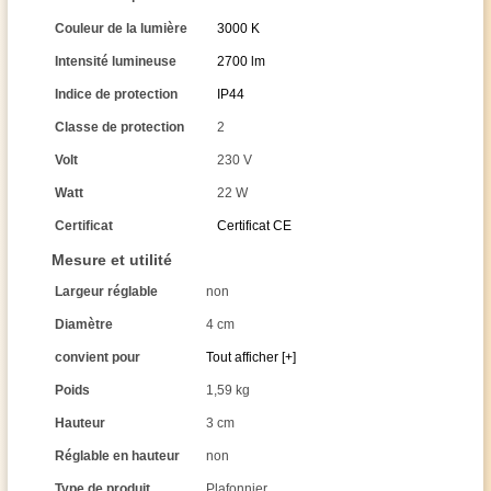
Couleur de la lumière
3000 K
Intensité lumineuse
2700 lm
Indice de protection
IP44
Classe de protection
2
Volt
230 V
Watt
22 W
Certificat
Certificat CE
Mesure et utilité
Largeur réglable
non
Diamètre
4 cm
convient pour
Tout afficher [+]
Poids
1,59 kg
Hauteur
3 cm
Réglable en hauteur
non
Type de produit
Plafonnier