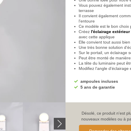
Une bonne idée pour votre e
Vous pouvez également insta
terrasse
Il convient également comme
l'entoure
Ce modèle est le bon choix 
Créez
l'éclairage extérieur
avec cette applique
Elle convient tout aussi bien 
Une très bonne solution d'é
Sur le portail, un éclairage s
Peut être monté de manière f
La tête du luminaire peut êt
Modifiez l'angle d'éclairage
L'éclairage de l'hôtel convie
Une bonne solution d'éclair
ampoules incluses
L'applique murale convient 
5 ans de garantie
immeubles privés
Mais convient également au
Complétez le concept d'écla
Eclairer efficacement l'extér
Egalement idéal pour votre
Désolé, ce produit n'est p
Egalement optimal pour votre
nouveaux modèles ou à parc
Equipé d'un DIP SWITCH
Adaptez la couleur de la lu