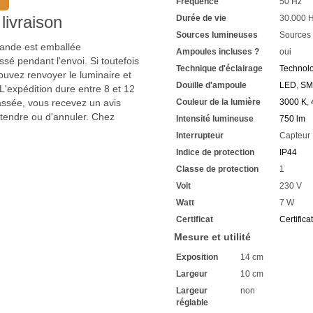
Fréquence
50 Hz
La combinaison des formes 
Le corps se présente sous l
livraison
Durée de vie
30.000 
Avec une tête de lampe ron
Sources lumineuses
Sources
Le spot est intégré dans la p
mmande est emballée
Ampoules incluses ?
oui
Fabriqué en aluminium robu
sé pendant l'envoi. Si toutefois
Ce matériau est résistant a
Technique d'éclairage
Technol
uvez renvoyer le luminaire et
Le luminaire se présente en
Douille d'ampoule
LED
,
SM
'expédition dure entre 8 et 12
230V / 50Hz mesure la tens
passée, vous recevez un avis
Couleur de la lumière
3000 K
,
Le modèle est conçu pour u
La classe de protection est 
ttendre ou d'annuler. Chez
Intensité lumineuse
750 lm
L'applique murale extérieur
Interrupteur
Capteur
Pour les pièces humides et l'
Indice de protection
IP44
Très bien adapté à la cave
Protection contre les dépôts
Classe de protection
1
Le luminaire est protégé de 
Volt
230 V
les côtés
Watt
7 W
La largeur est de 10 cm
Avec une hauteur de 19 cm
Certificat
Certifica
Avec 1 LED SMD de 7,5 wat
Mesure et utilité
Très faible consommation d
Avec une puissance lumine
Exposition
14 cm
La lumière est réglable en
Largeur
10 cm
2300 Kelvin blanc chaud 
Largeur
non
3200 kelvins blanc chaud
réglable
4000 kelvins blanc neutre