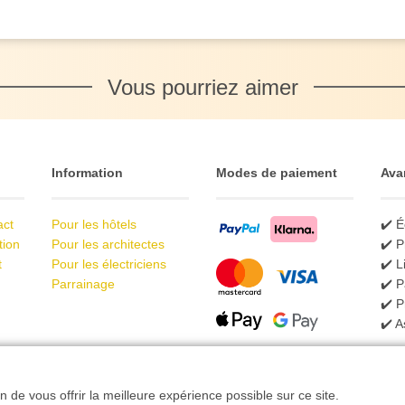
Vous pourriez aimer
Information
Modes de paiement
Ava
act
Pour les hôtels
✔️ É
tion
Pour les architectes
✔️ P
t
Pour les électriciens
✔️ L
Parrainage
✔️ P
✔️ 
✔️ A
n de vous offrir la meilleure expérience possible sur ce site.