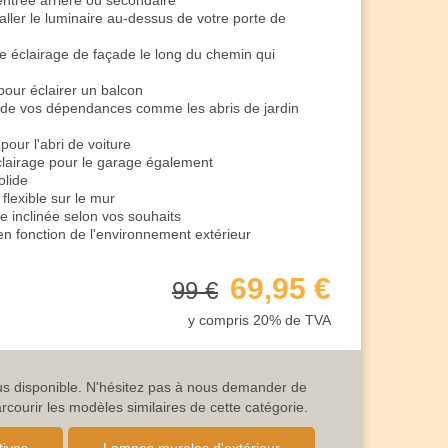
ntrée arrière ou secondaire
ller le luminaire au-dessus de votre porte de
 éclairage de façade le long du chemin qui
pour éclairer un balcon
de vos dépendances comme les abris de jardin
pour l'abri de voiture
clairage pour le garage également
olide
lexible sur le mur
re inclinée selon vos souhaits
 en fonction de l'environnement extérieur
nt pour l'entrée
age également dans le jardin
69,95 €
99 €
parfaitement aux maisons individuelles et aux
y compris 20% de TVA
x propriétés commerciales
irage de votre restaurant ou de votre auberge
ieur de votre cabinet médical
 immeuble de bureaux
lus disponible. N'hésitez pas à nous demander de
 atelier
ourir les modèles similaires de cette catégorie.
mière pour créer une ambiance chaleureuse