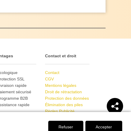
ntages
Contact et droit
cologique
Contact
rotection SSL
CGV
ivraison rapide
Mentions légales
aiement sécurisé
Droit de rétractation
Programme B2B
Protection des données
ssistance rapide
Élimination des piles
Règles Publicité
Refuser
Accepter