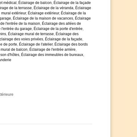
de 80 IRC
et médical
,
Éclairage de balcon
,
Éclairage de la façade
re des couleurs dans toute sa naturalité
irage de la terrasse
,
Éclairage de la véranda
,
Éclairage
ent longue de 30.000 heures
 mural extérieur
,
Éclairage extérieur
,
Éclairage de la
antie de 5 ans, au lieu des 2 ans habituels
 garage
,
Éclairage de la maison de vacances
,
Éclairage
 n'hésitez pas à nous contacter
 de l'entrée de la maison
,
Éclairage des allées de
 l'entrée du garage
,
Éclairage de la porte d'entrée
,
is de quantité si vous achetez plus d'articles
mins
,
Éclairage mural de terrasse
,
Éclairage des
es avec impatience
clairage des voies privées
,
Éclairage de la façade
,
ée de porte
,
Éclairage de l'atelier
,
Éclairage des bords
 mural de balcon
,
Éclairage de l'entrée arrière
,
ison d'hôtes
,
Éclairage des immeubles de bureaux
,
anderie
térieure