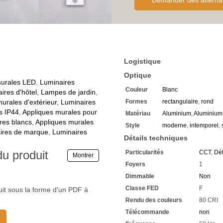
Demander des alterna
Choisissez entre une lumièr
chaude et une lumière blan
L'interrupteur se trouve dir
La commande s'effectue en 
L'adaptation de la températu
ambiances
La lumière blanc neutre offr
Logistique
S'adapte également aux ent
Une lumière blanche chaude
Optique
d'hôtes
murales LED
,
Luminaires
Couleur
Blanc
Mettez en scène votre mais
ires d'hôtel
,
Lampes de jardin
,
Un éclairage blanc chaud et
rales d'extérieur
,
Luminaires
Formes
rectangulaire
,
rond
lumineuse sur la terrasse
s IP44
,
Appliques murales pour
Matériau
Aluminium
,
Aluminium
Egalement adapté au jardin 
res blancs
,
Appliques murales
Style
moderne
,
intemporel
,
L'applique murale LED disp
ires de marque
,
Luminaires
La lumière s'allume automat
Détails techniques
rayon
du produit
Particularités
CCT
,
Dé
Elle s'éteint automatiqueme
Montrer
Le capteur de mouvement vo
Foyers
1
supplémentaires
Dimmable
Non
La lumière qui s'allume souda
Classe FED
F
Le luminaire s'harmonise p
uit sous la forme d'un PDF à
modernes
Rendu des couleurs
80 CRI
Pour des solutions intempor
Télécommande
non
Mais cette applique s'intègr