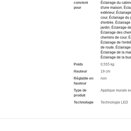
Le rendu des couleurs est 
convient
Éclairage du cabin
Le soir, vous voyez le spect
pour
d'une maison
,
Écla
Une durée de vie extrêmem
extérieur
,
Éclairage
Vous avez chez nous une gar
cour
,
Éclairage du
Si vous avez des questions,
d'entrée
,
Éclairage
jardin
,
Éclairage de
Renseignez-vous sur les raba
Éclairage des che
Nous attendons vos demand
chemins de cour
,
É
Éclairage de l'entr
de route
,
Éclairage
Éclairage de la ma
Éclairage de la bu
Poids
0,555 kg
Hauteur
19 cm
Réglable en
non
hauteur
Type de
Applique murale ex
produit
Technologie
Technologie LED