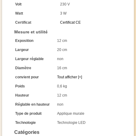
Volt
230 V
Watt
3 W
Certificat
Certificat CE
Mesure et utilité
Exposition
12 cm
Largeur
20 cm
Largeur réglable
non
Diamètre
16 cm
convient pour
Tout afficher [+]
Poids
0,6 kg
Hauteur
12 cm
Réglable en hauteur
non
Type de produit
Applique murale
Technologie
Technologie LED
Catégories