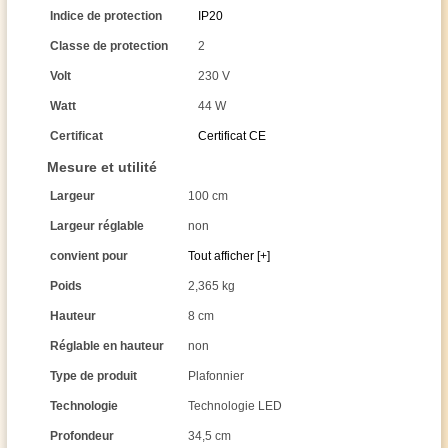
Indice de protection
IP20
Classe de protection
2
Volt
230 V
Watt
44 W
Certificat
Certificat CE
Mesure et utilité
Largeur
100 cm
Largeur réglable
non
convient pour
Tout afficher [+]
Poids
2,365 kg
Hauteur
8 cm
Réglable en hauteur
non
Type de produit
Plafonnier
Technologie
Technologie LED
Profondeur
34,5 cm