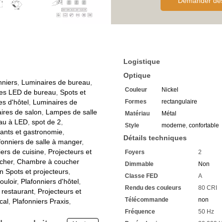
Demander des 
Haute valeur de rendu des 
Voyez les couleurs dans tout
Durée de vie extrêmement l
La tension de fonctionnemen
normal)
La classe de protection du
p
La classification IP est IP20
Logistique
Nous offrons une garantie de
Facile à installer au plafond
Optique
Si vous avez des questions,
nniers
,
Luminaires de bureau
,
Couleur
Nickel
Renseignez-vous sur les raba
es LED de bureau
,
Spots et
élevé
s d'hôtel
,
Luminaires de
Formes
rectangulaire
Nous nous réjouissons de 
ires de salon
,
Lampes de salle
Matériau
Métal
au à LED
,
spot de 2
,
Style
moderne
,
confortable
rants et gastronomie
,
Détails techniques
fonniers de salle à manger
,
iers de cuisine
,
Projecteurs et
Foyers
2
cher
,
Chambre à coucher
Dimmable
Non
n Spots et projecteurs
,
Classe FED
A
ouloir
,
Plafonniers d'hôtel
,
Rendu des couleurs
80 CRI
 restaurant
,
Projecteurs et
Télécommande
non
cal
,
Plafonniers Praxis
,
Fréquence
50 Hz