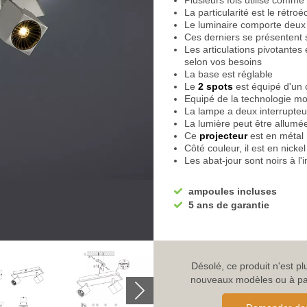
Plusieurs fois utilisé comme
La particularité est le rétro
Le luminaire comporte deux
Ces derniers se présentent 
Les articulations pivotantes
selon vos besoins
La base est réglable
Le
2 spots
est équipé d'un
Equipé de la technologie 
La lampe a deux interrupteu
La lumière peut être allum
Ce
projecteur
est en métal
Côté couleur, il est en nicke
Les abat-jour sont noirs à l'i
Cette lampe de salle à mang
La hauteur est de 14 cm
ampoules incluses
La
plafonnier
a une largeur
5 ans de garantie
Avec une longueur de 30 c
Il intègre 2 x 4,3 LED SMD (
Economisez quotidiennement
Ceux-ci ont chacun une pui
La puissance totale est de 
Désolé, ce produit n'est p
Il y a 1 LED SMD de 4 watts 
nouveaux modèles ou à parc
Avec une puissance lumine
3000 kelvins donnent une c