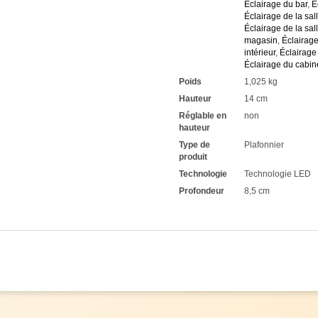
Éclairage du bar
,
É
Éclairage de la sall
Éclairage de la sall
magasin
,
Éclairag
intérieur
,
Éclairage 
Éclairage du cabine
Poids
1,025 kg
Hauteur
14 cm
Réglable en
non
hauteur
Type de
Plafonnier
produit
Technologie
Technologie LED
Profondeur
8,5 cm