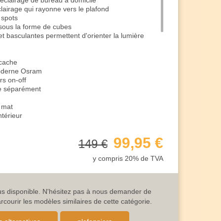
 éclairage de bureau à domicile
éclairage qui rayonne vers le plafond
 spots
sous la forme de cubes
 et basculantes permettent d'orienter la lumière
 cache
moderne Osram
rs on-off
ée séparément
l mat
ntérieur
er est un accessoire d'éclairage stylé
99,95 €
149 €
 de 8,5 cm
m
y compris 20% de TVA
les deux spots)
 des coûts énergétiques très élevés
ssance lumineuse de 430 lumens
860 lumens
lus disponible. N'hésitez pas à nous demander de
(la lumière de fond)
ourir les modèles similaires de cette catégorie.
use de 330 lumens
ouleur de lumière blanche chaude