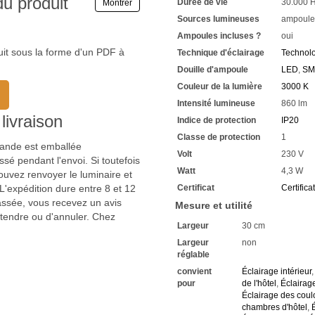
du produit
Durée de vie
30.000 
Montrer
Sources lumineuses
ampoule
Ampoules incluses ?
oui
uit sous la forme d'un PDF à
Technique d'éclairage
Technol
Douille d'ampoule
LED
,
SM
Couleur de la lumière
3000 K
Intensité lumineuse
860 lm
livraison
Indice de protection
IP20
Classe de protection
1
mmande est emballée
Volt
230 V
sé pendant l'envoi. Si toutefois
Watt
4,3 W
uvez renvoyer le luminaire et
'expédition dure entre 8 et 12
Certificat
Certifica
passée, vous recevez un avis
Mesure et utilité
ttendre ou d'annuler. Chez
Largeur
30 cm
Largeur
non
réglable
convient
Éclairage intérieur
pour
de l'hôtel
,
Éclairag
Éclairage des coul
chambres d'hôtel
,