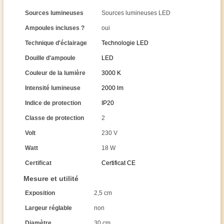
Sources lumineuses
Sources lumineuses LED
Ampoules incluses ?
oui
Technique d'éclairage
Technologie LED
Douille d'ampoule
LED
Couleur de la lumière
3000 K
Intensité lumineuse
2000 lm
Indice de protection
IP20
Classe de protection
2
Volt
230 V
Watt
18 W
Certificat
Certificat CE
Mesure et utilité
Exposition
2,5 cm
Largeur réglable
non
Diamètre
30 cm