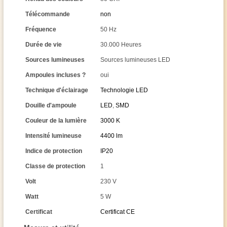
Télécommande
non
Fréquence
50 Hz
Durée de vie
30.000 Heures
Sources lumineuses
Sources lumineuses LED
Ampoules incluses ?
oui
Technique d'éclairage
Technologie LED
Douille d'ampoule
LED
,
SMD
Couleur de la lumière
3000 K
Intensité lumineuse
4400 lm
Indice de protection
IP20
Classe de protection
1
Volt
230 V
Watt
5 W
Certificat
Certificat CE