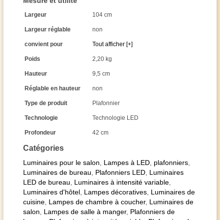
Mesure et utilité
Largeur
104 cm
Largeur réglable
non
convient pour
Tout afficher [+]
Poids
2,20 kg
Hauteur
9,5 cm
Réglable en hauteur
non
Type de produit
Plafonnier
Technologie
Technologie LED
Profondeur
42 cm
Catégories
Luminaires pour le salon
,
Lampes à LED
,
plafonniers
,
Luminaires de bureau
,
Plafonniers LED
,
Luminaires
LED de bureau
,
Luminaires à intensité variable
,
Luminaires d'hôtel
,
Lampes décoratives
,
Luminaires de
cuisine
,
Lampes de chambre à coucher
,
Luminaires de
salon
,
Lampes de salle à manger
,
Plafonniers de