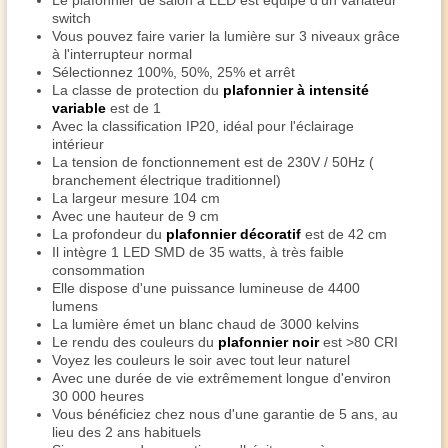
Le plafonnier de salon à LED est équipé d'un variateur
switch
Vous pouvez faire varier la lumière sur 3 niveaux grâce
à l'interrupteur normal
Sélectionnez 100%, 50%, 25% et arrêt
La classe de protection du
plafonnier à intensité
variable
est de 1
Avec la classification IP20, idéal pour l'éclairage
intérieur
La tension de fonctionnement est de 230V / 50Hz (
branchement électrique traditionnel)
La largeur mesure 104 cm
Avec une hauteur de 9 cm
La profondeur du
plafonnier décoratif
est de 42 cm
Il intègre 1 LED SMD de 35 watts, à très faible
consommation
Elle dispose d'une puissance lumineuse de 4400
lumens
La lumière émet un blanc chaud de 3000 kelvins
Le rendu des couleurs du
plafonnier noir
est >80 CRI
Voyez les couleurs le soir avec tout leur naturel
Avec une durée de vie extrêmement longue d'environ
30 000 heures
Vous bénéficiez chez nous d'une garantie de 5 ans, au
lieu des 2 ans habituels