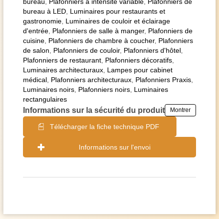
bureau
,
Plafonniers à intensité variable
,
Plafonniers de
bureau à LED
,
Luminaires pour restaurants et
gastronomie
,
Luminaires de couloir et éclairage
d'entrée
,
Plafonniers de salle à manger
,
Plafonniers de
cuisine
,
Plafonniers de chambre à coucher
,
Plafonniers
de salon
,
Plafonniers de couloir
,
Plafonniers d'hôtel
,
Plafonniers de restaurant
,
Plafonniers décoratifs
,
Luminaires architecturaux
,
Lampes pour cabinet
médical
,
Plafonniers architecturaux
,
Plafonniers Praxis
,
Luminaires noirs
,
Plafonniers noirs
,
Luminaires
rectangulaires
Informations sur la sécurité du produit
Montrer
Télécharger la fiche technique PDF
Informations sur l'envoi