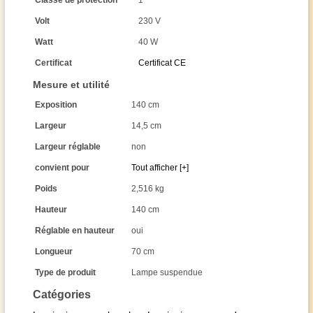
Classe de protection
1
Volt
230 V
Watt
40 W
Certificat
Certificat CE
Mesure et utilité
Exposition
140 cm
Largeur
14,5 cm
Largeur réglable
non
convient pour
Tout afficher [+]
Poids
2,516 kg
Hauteur
140 cm
Réglable en hauteur
oui
Longueur
70 cm
Type de produit
Lampe suspendue
Catégories