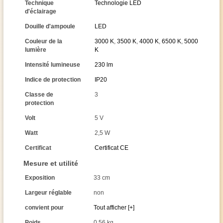
Technique
Technologie LED
d'éclairage
Douille d'ampoule
LED
Couleur de la
3000 K
,
3500 K
,
4000 K
,
6500 K
,
5000
lumière
K
Intensité lumineuse
230 lm
Indice de protection
IP20
Classe de
3
protection
Volt
5 V
Watt
2,5 W
Certificat
Certificat CE
Mesure et utilité
Exposition
33 cm
Largeur réglable
non
convient pour
Tout afficher [+]
Poids
0,56 kg