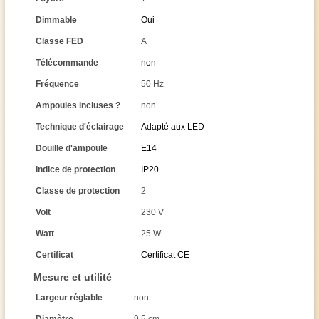
Dimmable
Oui
Classe FED
A
Télécommande
non
Fréquence
50 Hz
Ampoules incluses ?
non
Technique d'éclairage
Adapté aux LED
Douille d'ampoule
E14
Indice de protection
IP20
Classe de protection
2
Volt
230 V
Watt
25 W
Certificat
Certificat CE
Mesure et utilité
Largeur réglable
non