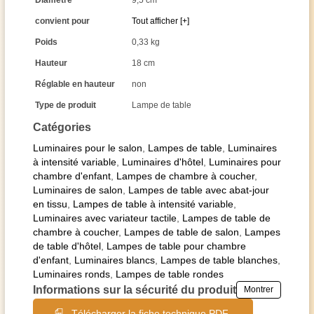
Diamètre
9,5 cm
convient pour
Tout afficher [+]
Poids
0,33 kg
Hauteur
18 cm
Réglable en hauteur
non
Type de produit
Lampe de table
Catégories
Luminaires pour le salon
,
Lampes de table
,
Luminaires
à intensité variable
,
Luminaires d'hôtel
,
Luminaires pour
chambre d'enfant
,
Lampes de chambre à coucher
,
Luminaires de salon
,
Lampes de table avec abat-jour
en tissu
,
Lampes de table à intensité variable
,
Luminaires avec variateur tactile
,
Lampes de table de
chambre à coucher
,
Lampes de table de salon
,
Lampes
de table d'hôtel
,
Lampes de table pour chambre
d'enfant
,
Luminaires blancs
,
Lampes de table blanches
,
Luminaires ronds
,
Lampes de table rondes
Informations sur la sécurité du produit
Montrer
Télécharger la fiche technique PDF