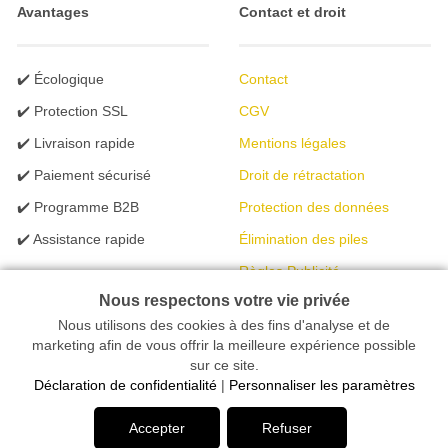
Avantages
Contact et droit
✔️ Écologique
Contact
✔️ Protection SSL
CGV
✔️ Livraison rapide
Mentions légales
✔️ Paiement sécurisé
Droit de rétractation
✔️ Programme B2B
Protection des données
✔️ Assistance rapide
Élimination des piles
Règles Publicité
Nous respectons votre vie privée
Nous utilisons des cookies à des fins d'analyse et de
Votre magasin en ligne spécialisé dans l'éclairage | créé avec
marketing afin de vous offrir la meilleure expérience possible
sur ce site.
peleides.io
Déclaration de confidentialité
|
Personnaliser les paramètres
Accepter
Refuser
Désolé, ce produit n'est plus disponible.