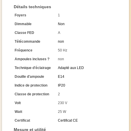
Détails techniques
Foyers
1
Dimmable
Non
Classe FED
A
Télécommande
non
Fréquence
50 Hz
Ampoules incluses ?
non
Technique d'éclairage
Adapté aux LED
Douille d'ampoule
E14
Indice de protection
IP20
Classe de protection
2
Volt
230 V
Watt
25 W
Certificat
Certificat CE
Mesure et utilité