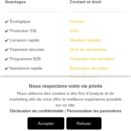
Avantages
Contact et droit
✔️ Écologique
Contact
✔️ Protection SSL
CGV
✔️ Livraison rapide
Mentions légales
✔️ Paiement sécurisé
Droit de rétractation
✔️ Programme B2B
Protection des données
✔️ Assistance rapide
Élimination des piles
Règles Publicité
Nous respectons votre vie privée
Nous utilisons des cookies à des fins d'analyse et de
Votre magasin en ligne spécialisé dans l'éclairage | créé avec
marketing afin de vous offrir la meilleure expérience possible
sur ce site.
peleides.io
Déclaration de confidentialité
|
Personnaliser les paramètres
Accepter
Refuser
Désolé, ce produit n'est plus disponible.