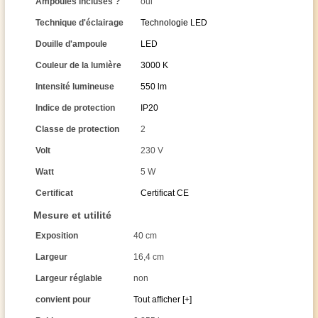
Ampoules incluses ?
oui
Technique d'éclairage
Technologie LED
Douille d'ampoule
LED
Couleur de la lumière
3000 K
Intensité lumineuse
550 lm
Indice de protection
IP20
Classe de protection
2
Volt
230 V
Watt
5 W
Certificat
Certificat CE
Mesure et utilité
Exposition
40 cm
Largeur
16,4 cm
Largeur réglable
non
convient pour
Tout afficher [+]