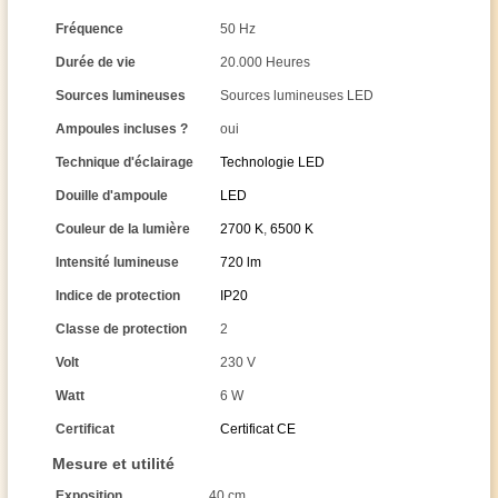
Fréquence
50 Hz
Durée de vie
20.000 Heures
Sources lumineuses
Sources lumineuses LED
Ampoules incluses ?
oui
Technique d'éclairage
Technologie LED
Douille d'ampoule
LED
Couleur de la lumière
2700 K
,
6500 K
Intensité lumineuse
720 lm
Indice de protection
IP20
Classe de protection
2
Volt
230 V
Watt
6 W
Certificat
Certificat CE
Mesure et utilité
Exposition
40 cm