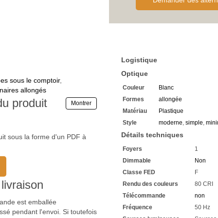
Demander des altern
Vous avez chez nous une gar
Si vous avez des questions,
Renseignez-vous sur les rab
élevé
Nous attendons vos demand
Logistique
Optique
s sous le comptoir
,
Couleur
Blanc
naires allongés
Formes
allongée
du produit
Montrer
Matériau
Plastique
Style
moderne
,
simple
,
mini
Détails techniques
uit sous la forme d'un PDF à
Foyers
1
Dimmable
Non
Classe FED
F
livraison
Rendu des couleurs
80 CRI
Télécommande
non
mmande est emballée
Fréquence
50 Hz
sé pendant l'envoi. Si toutefois