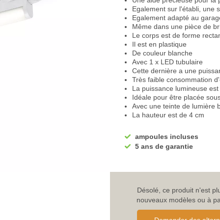
Une aide précieuse pour la 
Egalement sur l'établi, une 
Egalement adapté au garag
Même dans une pièce de bri
Le corps est de forme recta
Il est en plastique
De couleur blanche
Avec 1 x LED tubulaire
Cette dernière a une puissa
Très faible consommation d
La puissance lumineuse est
Idéale pour être placée so
Avec une teinte de lumière 
La hauteur est de 4 cm
La profondeur mesure 2 cm
La longueur de l'éclairage 
ampoules incluses
L'interrupteur est situé dire
5 ans de garantie
Haute valeur de rendu des 
Voyez les couleurs avec tout
Une durée de vie extrêmeme
La tension de fonctionnemen
normal)
Désolé, ce produit n'est p
La classe de protection du
l
nouveaux modèles ou à parc
La classification IP est IP20,
Simple à installer - voir les