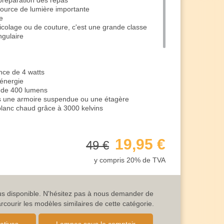
préparation des repas
source de lumière importante
e
colage ou de couture, c'est une grande classe
ngulaire
nce de 4 watts
'énergie
 de 400 lumens
us une armoire suspendue ou une étagère
blanc chaud grâce à 3000 kelvins
d'ambiance est de 28 cm
19,95 €
49 €
ctement sur le luminaire
couleurs avec >80 IRC
y compris 20% de TVA
 leur naturel même le soir
nt longue avec environ 30 000 heures
t est de 230V / 50 Hz (branchement électrique
lus disponible. N'hésitez pas à nous demander de
uminaire blanc
est de 2
ourir les modèles similaires de cette catégorie.
 ce qui est idéal pour l'éclairage intérieur
 images des variantes