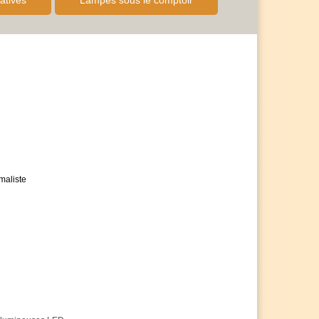
atives
Lampes sous le comptoir
antie de 5 ans, au lieu des 2 ans habituels
 n'hésitez pas à nous contacter
ais de quantité en cas de nombre d'articles plus
es avec impatience
maliste