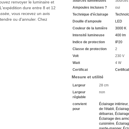
Sources lumineuses
Sources
uvez renvoyer le luminaire et
'expédition dure entre 8 et 12
Ampoules incluses ?
oui
passée, vous recevez un avis
Technique d'éclairage
Technol
ttendre ou d'annuler. Chez
Douille d'ampoule
LED
Couleur de la lumière
3000 K
Intensité lumineuse
400 lm
Indice de protection
IP20
Classe de protection
2
Volt
230 V
Watt
4 W
Certificat
Certifica
Mesure et utilité
Largeur
28 cm
Largeur
non
réglable
convient
Éclairage intérieur
pour
de l'établi
,
Éclairag
débarras
,
Éclairag
Éclairage des armoi
cuisinière
,
Éclaira
garde-manger
,
Écl