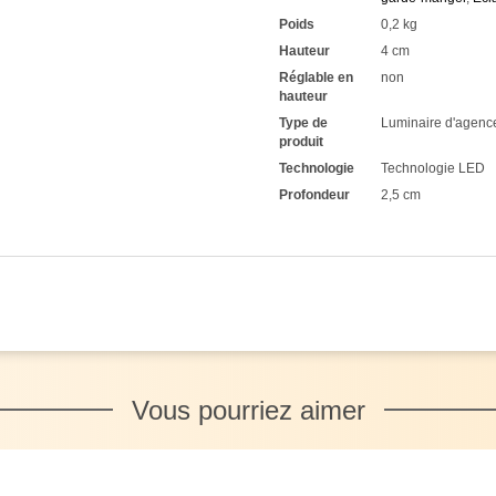
Poids
0,2 kg
Hauteur
4 cm
Réglable en
non
hauteur
Type de
Luminaire d'agen
produit
Technologie
Technologie LED
Profondeur
2,5 cm
Vous pourriez aimer