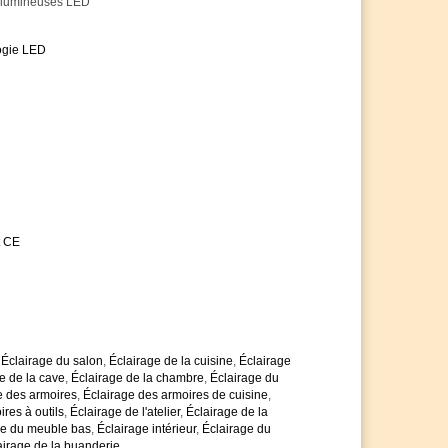
 lumineuses LED
ogie LED
t CE
,
Éclairage du salon
,
Éclairage de la cuisine
,
Éclairage
e de la cave
,
Éclairage de la chambre
,
Éclairage du
e des armoires
,
Éclairage des armoires de cuisine
,
res à outils
,
Éclairage de l'atelier
,
Éclairage de la
ge du meuble bas
,
Éclairage intérieur
,
Éclairage du
airage de la buanderie