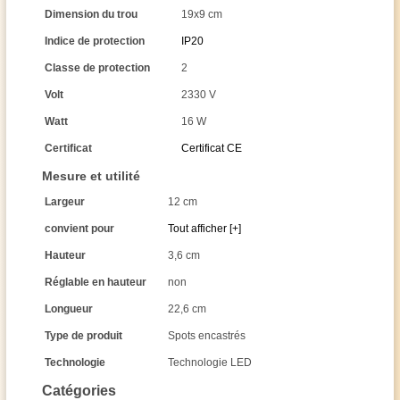
Dimension du trou
19x9 cm
Indice de protection
IP20
Classe de protection
2
Volt
2330 V
Watt
16 W
Certificat
Certificat CE
Mesure et utilité
Largeur
12 cm
convient pour
Tout afficher [+]
Hauteur
3,6 cm
Réglable en hauteur
non
Longueur
22,6 cm
Type de produit
Spots encastrés
Technologie
Technologie LED
Catégories