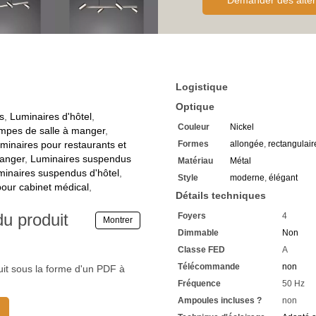
Demander des alter
câbles filigranes
Les 4 spots ont une forme c
La suspension Hotel est fab
Couleur nickel mat
Avec une tension de foncti
Convient à un branchement 
Marqué avec la classe de pr
Logistique
La
suspension réglable e
Convient à une utilisation en
Optique
La hauteur maximale est d
s
,
Luminaires d'hôtel
,
Couleur
Nickel
La profondeur est de 18 cm
mpes de salle à manger
,
Avec une largeur de 80 cm
minaires pour restaurants et
Formes
allongée
,
rectangulair
Une douille GU10 est intégr
anger
,
Luminaires suspendus
Matériau
Métal
Convient à une puissance m
minaires suspendus d'hôtel
,
Style
moderne
,
élégant
Vous avez besoin de 4 x amp
our cabinet médical
,
Commandez celle-ci direct
Détails techniques
Notre recommandation est l
du produit
Foyers
4
Cette technologie vous per
Montrer
énergétiques très élevés
Dimmable
Non
Dans notre assortiment, vo
Classe FED
A
consommation
Télécommande
non
Celles-ci ont une durée de 
uit sous la forme d'un PDF à
La technologie LED vous perm
Fréquence
50 Hz
Vous avez chez nous une gar
Ampoules incluses ?
non
Si vous avez des questions,