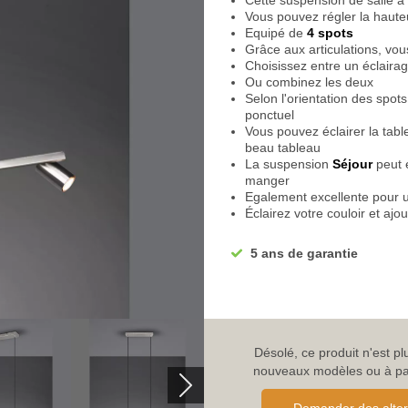
Cette suspension de salle à
Vous pouvez régler la haute
Equipé de
4 spots
Grâce aux articulations, vou
Choisissez entre un éclairage
Ou combinez les deux
Selon l'orientation des spot
ponctuel
Vous pouvez éclairer la tabl
beau tableau
La suspension
Séjour
peut é
manger
Egalement excellente pour un
Éclairez votre couloir et aj
du vestiaire
Il convient tout aussi bien à 
5 ans de garantie
Le plan de travail peut être 
Vous avez la possibilité de b
C'est donc une
suspension 
Est très élégante au-dessus
Elle peut également être uti
La lampe polyvalente a un d
Désolé, ce produit n'est p
Equipé d'une suspension pa
nouveaux modèles ou à parc
Lors du montage, vous pouve
Le bras du luminaire a une 