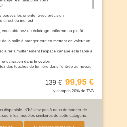
 manger est faite pour vous
ur
s pouvez les orienter avec précision
 direct ou indirect
s, vous obtenez un éclairage uniforme ou plutôt
e de la salle à manger tout en mettant en valeur un
clairer simultanément l'espace canapé et la table à
e utilisation dans le couloir
outez des touches de lumière dans l'entrée au niveau
une utilisation dans la cuisine
99,95 €
139 €
éclairé tout en éclairant la table à manger
rancher l'éclairage en série
y compris 20% de TVA
de restaurant optimale
 du comptoir du café
lisée au-dessus de la réception d'un cabinet médical
ais rectangulaire
lus disponible. N'hésitez pas à nous demander de
r câble
ourir les modèles similaires de cette catégorie.
z la raccourcir
forme de tige et est suspendu horizontalement aux