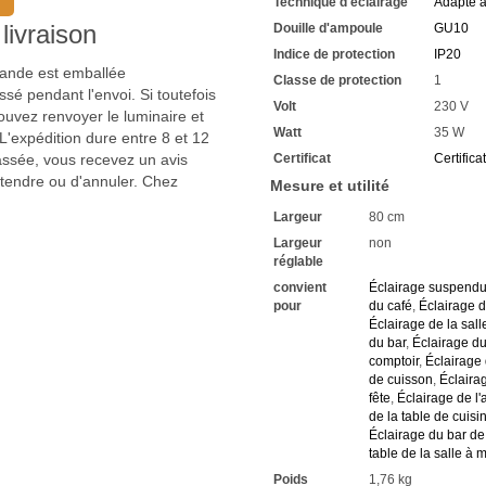
Technique d'éclairage
Adapté 
Renseignez-vous sur les rab
élevé
livraison
Douille d'ampoule
GU10
Nous attendons vos demand
Indice de protection
IP20
mmande est emballée
Classe de protection
1
sé pendant l'envoi. Si toutefois
Volt
230 V
uvez renvoyer le luminaire et
Watt
35 W
'expédition dure entre 8 et 12
passée, vous recevez un avis
Certificat
Certifica
ttendre ou d'annuler. Chez
Mesure et utilité
Largeur
80 cm
Largeur
non
réglable
convient
Éclairage suspend
pour
du café
,
Éclairage d
Éclairage de la sal
du bar
,
Éclairage du
comptoir
,
Éclairage 
de cuisson
,
Éclaira
fête
,
Éclairage de l
de la table de cuisi
Éclairage du bar de 
table de la salle à
Poids
1,76 kg