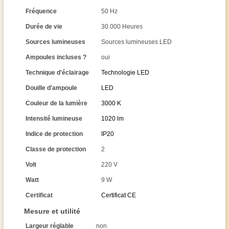
Fréquence
50 Hz
Durée de vie
30.000 Heures
Sources lumineuses
Sources lumineuses LED
Ampoules incluses ?
oui
Technique d'éclairage
Technologie LED
Douille d'ampoule
LED
Couleur de la lumière
3000 K
Intensité lumineuse
1020 lm
Indice de protection
IP20
Classe de protection
2
Volt
220 V
Watt
9 W
Certificat
Certificat CE
Mesure et utilité
Largeur réglable
non