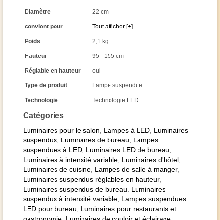
Diamètre
22 cm
convient pour
Tout afficher [+]
Poids
2,1 kg
Hauteur
95 - 155 cm
Réglable en hauteur
oui
Type de produit
Lampe suspendue
Technologie
Technologie LED
Catégories
Luminaires pour le salon
,
Lampes à LED
,
Luminaires
suspendus
,
Luminaires de bureau
,
Lampes
suspendues à LED
,
Luminaires LED de bureau
,
Luminaires à intensité variable
,
Luminaires d'hôtel
,
Luminaires de cuisine
,
Lampes de salle à manger
,
Luminaires suspendus réglables en hauteur
,
Luminaires suspendus de bureau
,
Luminaires
suspendus à intensité variable
,
Lampes suspendues
LED pour bureau
,
Luminaires pour restaurants et
gastronomie
,
Luminaires de couloir et éclairage