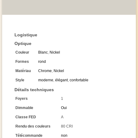
Logistique
Optique
Couleur
Blanc
,
Nickel
Formes
rond
Matériau
Chrome
,
Nickel
Style
moderne
,
élégant
,
confortable
Détails techniques
Foyers
1
Dimmable
Oui
Classe FED
A
Rendu des couleurs
80 CRI
Télécommande
non