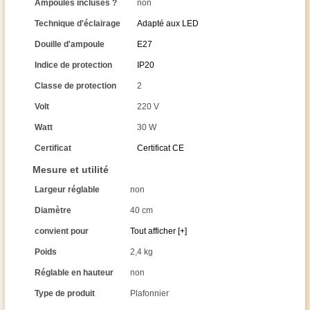
Ampoules incluses ?
non
Technique d'éclairage
Adapté aux LED
Douille d'ampoule
E27
Indice de protection
IP20
Classe de protection
2
Volt
220 V
Watt
30 W
Certificat
Certificat CE
Mesure et utilité
Largeur réglable
non
Diamètre
40 cm
convient pour
Tout afficher [+]
Poids
2,4 kg
Réglable en hauteur
non
Type de produit
Plafonnier