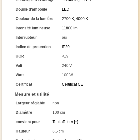
Technique d'éclairage
Technologie LED
Douille d'ampoule
LED
Couleur de la lumière
2700 K
,
4000 K
Intensité lumineuse
11800 lm
Interrupteur
oui
Indice de protection
IP20
UGR
<19
Volt
240 V
Watt
100 W
Certificat
Certificat CE
Mesure et utilité
Largeur réglable
non
Diamètre
100 cm
convient pour
Tout afficher [+]
Hauteur
6,5 cm