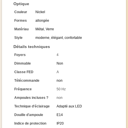
Optique
Couleur
Nickel
Formes
allongée
Matériau
Métal
,
Verre
Style
moderne
,
élégant
,
confortable
Détails techniques
Foyers
4
Dimmable
Non
Classe FED
A
Télécommande
non
Fréquence
50 Hz
Ampoules incluses ?
non
Technique d'éclairage
Adapté aux LED
Douille d'ampoule
E14
Indice de protection
IP20