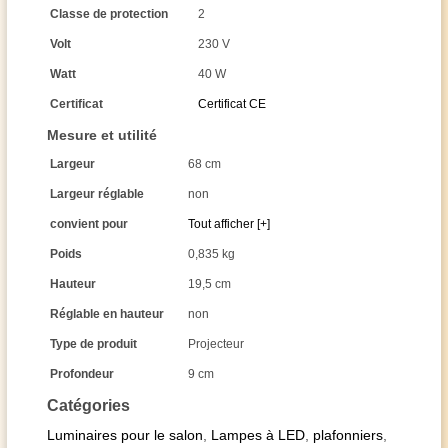
Classe de protection
2
Volt
230 V
Watt
40 W
Certificat
Certificat CE
Mesure et utilité
Largeur
68 cm
Largeur réglable
non
convient pour
Tout afficher [+]
Poids
0,835 kg
Hauteur
19,5 cm
Réglable en hauteur
non
Type de produit
Projecteur
Profondeur
9 cm
Catégories
Luminaires pour le salon
,
Lampes à LED
,
plafonniers
,