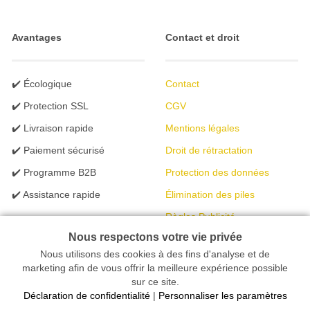
Avantages
Contact et droit
✔️ Écologique
Contact
✔️ Protection SSL
CGV
✔️ Livraison rapide
Mentions légales
✔️ Paiement sécurisé
Droit de rétractation
✔️ Programme B2B
Protection des données
✔️ Assistance rapide
Élimination des piles
Règles Publicité
Nous respectons votre vie privée
Nous utilisons des cookies à des fins d'analyse et de
Votre magasin en ligne spécialisé dans l'éclairage | créé avec
marketing afin de vous offrir la meilleure expérience possible
sur ce site.
peleides.io
Déclaration de confidentialité
|
Personnaliser les paramètres