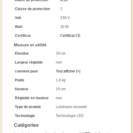
Indice de protection
IP20
Classe de protection
2
Volt
230 V
Watt
20 W
Certificat
Certificat CE
Mesure et utilité
Étendue
19 cm
Largeur réglable
non
convient pour
Tout afficher [+]
Poids
1,8 kg
Hauteur
15 cm
Réglable en hauteur
non
Type de produit
Luminaire encastré
Technologie
Technologie LED
Catégories