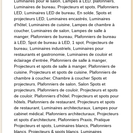
Luminaires pour le salon
,
Lampes à LED
,
plafonniers
,
Luminaires de bureau
,
Projecteurs et spots
,
Plafonniers
LED
,
Luminaires LED de bureau
,
En solde
,
Spots et
projecteurs LED
,
Luminaires encastrés
,
Luminaires
d'hôtel
,
Luminaires de cuisine
,
Lampes de chambre à
coucher
,
Luminaires de salon
,
Lampes de salle à
manger
,
Plafonniers de bureau
,
Plafonniers de bureau
à LED
,
Spot de bureau à LED
,
1 spot
,
Projecteurs de
bureau
,
Luminaires industriels
,
Luminaires pour
restaurants et gastronomie
,
Luminaires de couloir et
éclairage d'entrée
,
Plafonniers de salle à manger
,
Projecteurs et spots de salle à manger
,
Plafonniers de
cuisine
,
Projecteurs et spots de cuisine
,
Plafonniers de
chambre à coucher
,
Chambre à coucher Spots et
projecteurs
,
Plafonniers de salon
,
Salon Spots et
projecteurs
,
Plafonniers de couloir
,
Projecteurs et spots
de couloir
,
Plafonniers d'hôtel
,
Projecteurs et spots pour
hôtels
,
Plafonniers de restaurant
,
Projecteurs et spots
de restaurant
,
Luminaires architecturaux
,
Lampes pour
cabinet médical
,
Plafonniers architecturaux
,
Projecteurs
et spots d'architecture
,
Plafonniers Praxis
,
Pratique
Projecteurs et spots
,
Luminaires blancs
,
Plafonniers
blancs
,
Projecteurs & spots blancs
,
Luminaires