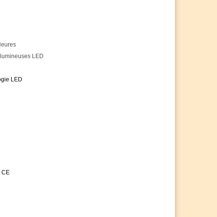
es avec impatience
Heures
 lumineuses LED
ogie LED
t CE