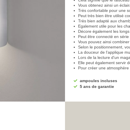
Cela signifie que le faisceau
Vous obtenez ainsi un éclair
Très confortable pour une s
Peut très bien être utilisé c
Très bien adapté aux chamb
Egalement utile pour les ch
Décore également les longs c
Peut être connecté en série
Vous pouvez ainsi combiner 
Selon le positionnement, vou
La douceur de l'applique mur
Lors de la lecture d'un maga
Elle peut également servir de
Pour créer une atmosphère 
Une belle lumière de fond po
Peut être placé à côté ou de
ampoules incluses
Elle peut également servir 
5 ans de garantie
Pour votre entrée, c'est ég
Lorsque vous rentrez chez vo
lumière
L'éclairage élégant adoucit
restaurant
Un éclairage discret mais ef
L'applique murale Café est 
Cela permet de la combiner