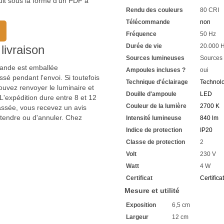
uit sous la forme d'un PDF à
Nous attendons vos demand
Rendu des couleurs
80 CRI
Télécommande
non
Fréquence
50 Hz
Durée de vie
20.000 
livraison
Sources lumineuses
Sources
mmande est emballée
Ampoules incluses ?
oui
sé pendant l'envoi. Si toutefois
Technique d'éclairage
Technol
uvez renvoyer le luminaire et
Douille d'ampoule
LED
'expédition dure entre 8 et 12
Couleur de la lumière
2700 K
passée, vous recevez un avis
ttendre ou d'annuler. Chez
Intensité lumineuse
840 lm
Indice de protection
IP20
Classe de protection
2
Volt
230 V
Watt
4 W
Certificat
Certifica
Mesure et utilité
Exposition
6,5 cm
Largeur
12 cm