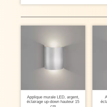
Applique murale LED, argent,
A
éclairage up-down hauteur 15
écl
cm