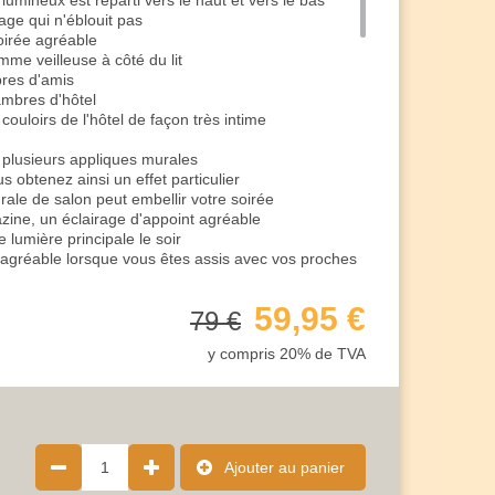
 lumineux est réparti vers le haut et vers le bas
age qui n'éblouit pas
oirée agréable
omme veilleuse à côté du lit
res d'amis
ambres d'hôtel
ouloirs de l'hôtel de façon très intime
plusieurs appliques murales
s obtenez ainsi un effet particulier
ale de salon peut embellir votre soirée
zine, un éclairage d'appoint agréable
 lumière principale le soir
agréable lorsque vous êtes assis avec vos proches
ur regarder la télévision
rrière le canapé
59,95 €
79 €
d'accessoire d'éclairage au-dessus d'une commode
alement une lumière décorative
y compris 20% de TVA
us le soir, vous êtes accueilli par une douce
 également l'atmosphère pour vos clients au
ficace
discrète dans sa forme
1
Ajouter au panier
 avec une multitude de styles d'aménagement