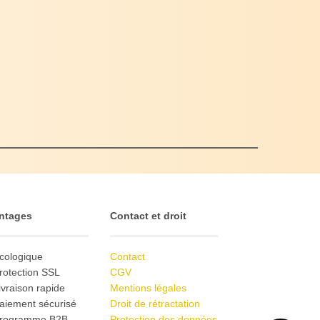
ntages
Contact et droit
cologique
Contact
rotection SSL
CGV
ivraison rapide
Mentions légales
aiement sécurisé
Droit de rétractation
Programme B2B
Protection des données