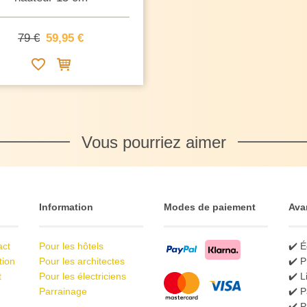
79 €
59,95 €
Vous pourriez aimer
Information
Modes de paiement
Ava
act
Pour les hôtels
✔️ É
tion
Pour les architectes
✔️ P
t
Pour les électriciens
✔️ L
Parrainage
✔️ P
✔️ 