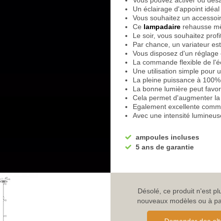
Vous pouvez activer ou désa
Un éclairage d'appoint idéal
Vous souhaitez un accessoir
Ce
lampadaire
rehausse mê
Le soir, vous souhaitez prof
Par chance, un variateur est
Vous disposez d'un réglage 
La commande flexible de l'écl
Une utilisation simple pour 
La pleine puissance à 100% e
La bonne lumière peut favor
Cela permet d'augmenter la 
Egalement excellente comm
Avec une intensité lumineu
ou une tasse de thé
Une lumière agréable pour s
ampoules incluses
Une lumière très agréable p
5 ans de garantie
La faible intensité lumineuse
Une lumière douce et confo
Que ce soit pour vous déten
offre une atmosphère magni
Un compagnon idéal pour éco
Désolé, ce produit n'est p
Le pied est rond et assure u
nouveaux modèles ou à parc
Avec un bras en forme de ti
Il se dresse droit vers le hau