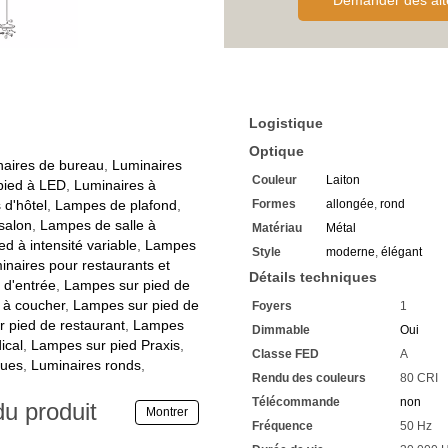
Demander des alt
La tête de lampe en forme d
Le corps est fabriqué en mé
Couleur laiton vieilli
Avec un diffuseur rond et pl
Ce dernier est en verre de h
Transparent et blanc pour un
La tension de fonctionnemen
Logistique
Adaptation au raccordement 
Le
lampadaire à intensité 
Optique
Marqué par la classification
aires de bureau
,
Luminaires
Couleur
Laiton
Par conséquent, adapté aux
pied à LED
,
Luminaires à
D'un diamètre de 31 cm
 d'hôtel
,
Lampes de plafond
,
Formes
allongée
,
rond
La hauteur du
lèche plafon
salon
,
Lampes de salle à
Matériau
Métal
Avec 1 LED SMD de 20 watt
d à intensité variable
,
Lampes
Style
moderne
,
élégant
Très faible consommation
inaires pour restaurants et
La puissance lumineuse du
Détails techniques
 d'entrée
,
Lampes sur pied de
Equivalent à une ampoule tr
 à coucher
,
Lampes sur pied de
Foyers
1
3000 kelvins vous offrent u
 pied de restaurant
,
Lampes
Un indice de rendu des coul
Dimmable
Oui
Voyez les couleurs dans tout
ical
,
Lampes sur pied Praxis
,
Classe FED
A
Durée de vie extrêmement l
ques
,
Luminaires ronds
,
Rendu des couleurs
80 CRI
Très facile à mettre en servi
Vous avez chez nous une gar
Télécommande
non
du produit
Montrer
Si vous avez des questions,
Fréquence
50 Hz
Renseignez-vous sur les ra