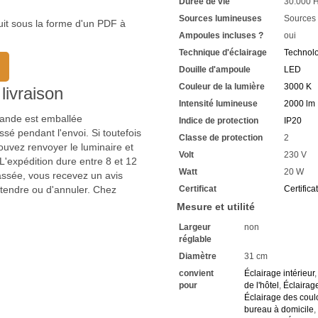
Durée de vie
30.000 
d'articles
Nous nous réjouissons de 
Sources lumineuses
Sources
uit sous la forme d'un PDF à
Ampoules incluses ?
oui
Technique d'éclairage
Technol
Douille d'ampoule
LED
Couleur de la lumière
3000 K
livraison
Intensité lumineuse
2000 lm
mmande est emballée
Indice de protection
IP20
sé pendant l'envoi. Si toutefois
Classe de protection
2
uvez renvoyer le luminaire et
Volt
230 V
'expédition dure entre 8 et 12
Watt
20 W
passée, vous recevez un avis
ttendre ou d'annuler. Chez
Certificat
Certifica
Mesure et utilité
Largeur
non
réglable
Diamètre
31 cm
convient
Éclairage intérieur
pour
de l'hôtel
,
Éclairag
Éclairage des coul
bureau à domicile
,