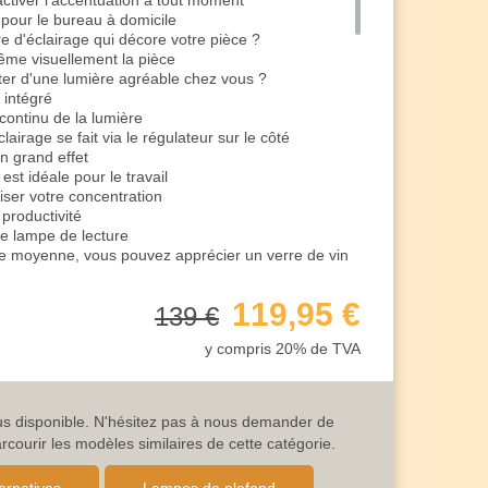
ctiver l'accentuation à tout moment
 pour le bureau à domicile
e d'éclairage qui décore votre pièce ?
me visuellement la pièce
iter d'une lumière agréable chez vous ?
 intégré
continu de la lumière
airage se fait via le régulateur sur le côté
un grand effet
st idéale pour le travail
iser votre concentration
productivité
e lampe de lecture
se moyenne, vous pouvez apprécier un verre de vin
'asseoir en famille ou entre amis
119,95 €
139 €
our un dîner romantique
 vous invite à la rêverie
y compris 20% de TVA
rtable vous plonge dans une atmosphère agréable
dre ou pour regarder un film, cette lumière vous
fique
uter de la musique en toute tranquillité
lus disponible. N'hésitez pas à nous demander de
ne bonne stabilité
ourir les modèles similaires de cette catégorie.
ge
t