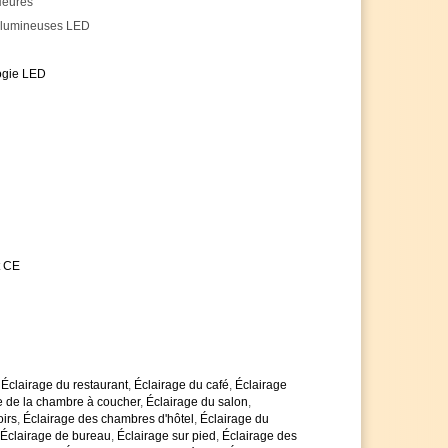
Heures
vos demandes
 lumineuses LED
ogie LED
t CE
,
Éclairage du restaurant
,
Éclairage du café
,
Éclairage
e de la chambre à coucher
,
Éclairage du salon
,
oirs
,
Éclairage des chambres d'hôtel
,
Éclairage du
Éclairage de bureau
,
Éclairage sur pied
,
Éclairage des