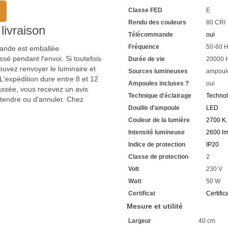
Classe FED
E
Rendu des couleurs
80 CRI
livraison
Télécommande
oui
Fréquence
50-60 
mmande est emballée
sé pendant l'envoi. Si toutefois
Durée de vie
20000 
uvez renvoyer le luminaire et
Sources lumineuses
ampoul
'expédition dure entre 8 et 12
Ampoules incluses ?
oui
passée, vous recevez un avis
Technique d'éclairage
Techno
ttendre ou d'annuler. Chez
Douille d'ampoule
LED
Couleur de la lumière
2700 K
Intensité lumineuse
2600 l
Indice de protection
IP20
Classe de protection
2
Volt
230 V
Watt
50 W
Certificat
Certific
Mesure et utilité
Largeur
40 cm