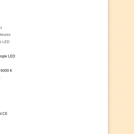
Hz
Heures
e LED
logie LED
,
6000 K
m
at CE