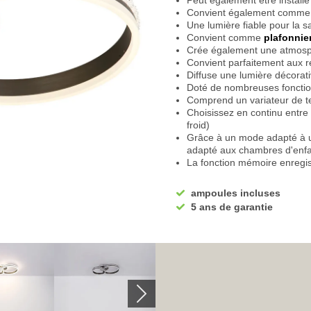
Peut également être install
Convient également comme é
Une lumière fiable pour la s
Convient comme
plafonnie
Crée également une atmosp
Convient parfaitement aux r
Diffuse une lumière décorat
Doté de nombreuses fonctio
Comprend un variateur de t
Choisissez en continu entre 
froid)
Grâce à un mode adapté à un
adapté aux chambres d'enf
La fonction mémoire enregist
prochaine utilisation
La
fonction de variation d
ampoules incluses
convenance
5 ans de garantie
La télécommande fournie pe
Le cache-lampe est rond
Les têtes de lampe sont de 
Fabriquées en métal et en p
Disponible en titane et en t
Les cristaux en plastique ra
soirée
Équipé d'une tension de ser