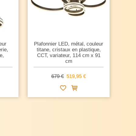
eur
Plafonnier LED, métal, couleur
rie,
titane, cristaux en plastique,
e,
CCT, variateur, 114 cm x 91
cm
679 €
519,95 €