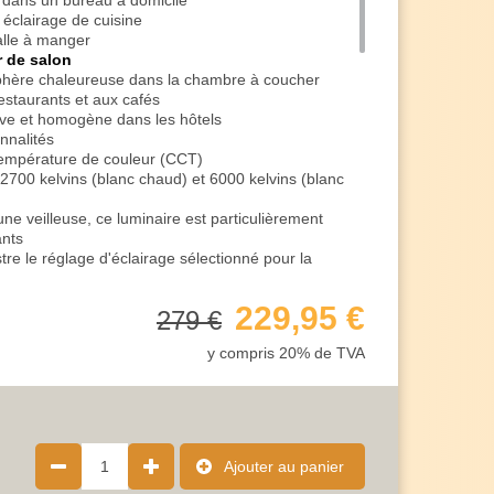
é dans un bureau à domicile
clairage de cuisine
alle à manger
r de salon
hère chaleureuse dans la chambre à coucher
estaurants et aux cafés
ive et homogène dans les hôtels
nnalités
empérature de couleur (CCT)
2700 kelvins (blanc chaud) et 6000 kelvins (blanc
e veilleuse, ce luminaire est particulièrement
ants
re le réglage d'éclairage sélectionné pour la
'intensité
permet de régler la luminosité à votre
229,95 €
279 €
rmet un contrôle pratique
y compris 20% de TVA
forme annulaire
lastique
ransparent
ffinés garantissent des moments scintillants en
1
Ajouter au panier
vice de 230 V / 50 Hz