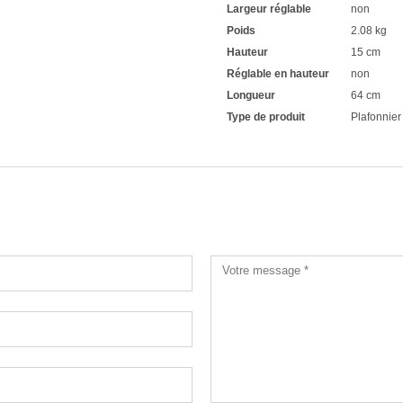
Largeur réglable
non
Poids
2.08 kg
Hauteur
15 cm
Réglable en hauteur
non
Longueur
64 cm
Type de produit
Plafonnier