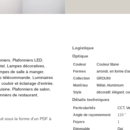
Convient parfaitement à un 
Classé dans la classe de pro
Classé IP20, il est donc adap
Ses dimensions sont de 40 
La hauteur du luminaire est
Et sa longueur est de 64 cm
Comprend 1 ampoule LED d
Très faible consommation d
Une intensité lumineuse de 
pièce
Logistique
Un angle de diffusion de 120
Optique
Un indice de rendu des coule
nniers
,
Plafonniers LED
,
sous une lumière naturelle
Couleur
Couleur titane
tel
,
Lampes décoratives
,
Profitez d'une très longue 
mpes de salle à manger
,
Formes
arrondi
,
en forme d'
Nous vous offrons une garan
ec télécommande
,
Luminaires
Collection
GROUNI
Si vous avez des questions,
couloir et éclairage d'entrée
,
Renseignez-vous sur les re
Matériau
Métal
,
Aluminium
uisine
,
Plafonniers de salon
,
importantes
Style
décoratif
,
élégant
,
co
Nous nous réjouissons de 
nniers de restaurant
,
Détails techniques
Particularités
CCT
,
Ve
Angle de rayonnement
120 °
uit sous la forme d'un PDF à
Foyers
1
Dimmable
Oui