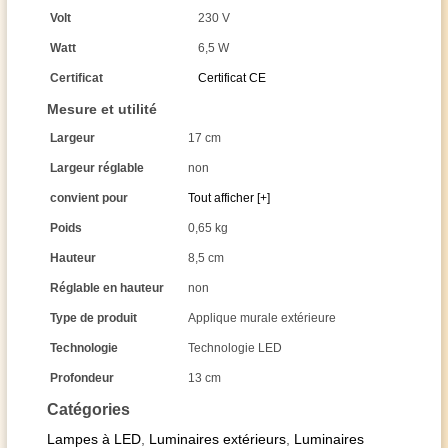
Volt
230 V
Watt
6,5 W
Certificat
Certificat CE
Mesure et utilité
Largeur
17 cm
Largeur réglable
non
convient pour
Tout afficher [+]
Poids
0,65 kg
Hauteur
8,5 cm
Réglable en hauteur
non
Type de produit
Applique murale extérieure
Technologie
Technologie LED
Profondeur
13 cm
Catégories
Lampes à LED
,
Luminaires extérieurs
,
Luminaires