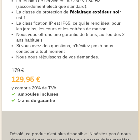
La tension de service est de 230 V / 50 Hz
(raccordement électrique standard).
La classe de protection de
l'éclairage extérieur noir
est 1
La classification IP est IP65, ce qui le rend idéal pour
les jardins, les cours et les entrées de maison
Nous vous offrons une garantie de 5 ans, au lieu des 2
ans habituels
Si vous avez des questions, n'hésitez pas à nous
contacter à tout moment
Nous nous réjouissons de vos demandes.
179 €
129,95 €
y compris 20% de TVA
ampoules incluses
5 ans de garantie
Désolé, ce produit n'est plus disponible. N'hésitez pas à nous
demander de nouveaux modèles ou à parcourir les modèles