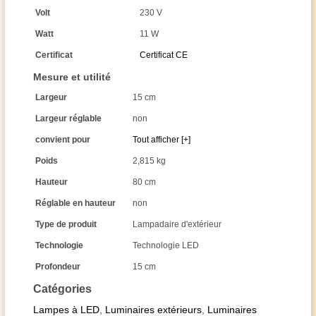
Volt
230 V
Watt
11 W
Certificat
Certificat CE
Mesure et utilité
Largeur
15 cm
Largeur réglable
non
convient pour
Tout afficher [+]
Poids
2,815 kg
Hauteur
80 cm
Réglable en hauteur
non
Type de produit
Lampadaire d'extérieur
Technologie
Technologie LED
Profondeur
15 cm
Catégories
Lampes à LED
,
Luminaires extérieurs
,
Luminaires