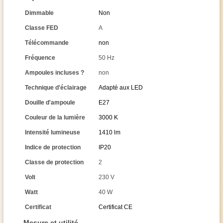
Dimmable
Non
Classe FED
A
Télécommande
non
Fréquence
50 Hz
Ampoules incluses ?
non
Technique d'éclairage
Adapté aux LED
Douille d'ampoule
E27
Couleur de la lumière
3000 K
Intensité lumineuse
1410 lm
Indice de protection
IP20
Classe de protection
2
Volt
230 V
Watt
40 W
Certificat
Certificat CE
Mesure et utilité