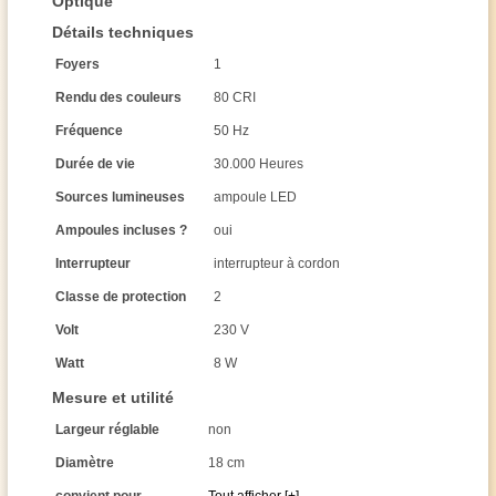
Optique
Détails techniques
Foyers
1
Rendu des couleurs
80 CRI
Fréquence
50 Hz
Durée de vie
30.000 Heures
Sources lumineuses
ampoule LED
Ampoules incluses ?
oui
Interrupteur
interrupteur à cordon
Classe de protection
2
Volt
230 V
Watt
8 W
Mesure et utilité
Largeur réglable
non
Diamètre
18 cm