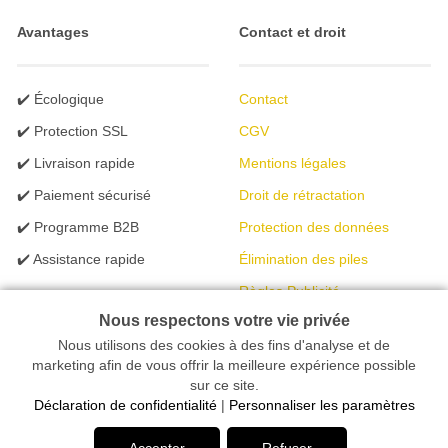
Avantages
Contact et droit
✔️ Écologique
Contact
✔️ Protection SSL
CGV
✔️ Livraison rapide
Mentions légales
✔️ Paiement sécurisé
Droit de rétractation
✔️ Programme B2B
Protection des données
✔️ Assistance rapide
Élimination des piles
Règles Publicité
Nous respectons votre vie privée
Nous utilisons des cookies à des fins d'analyse et de
Votre magasin en ligne spécialisé dans l'éclairage | créé avec
marketing afin de vous offrir la meilleure expérience possible
sur ce site.
peleides.io
Déclaration de confidentialité
|
Personnaliser les paramètres